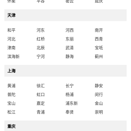
怀柔
平谷
密云
延庆
天津
和平
河东
河西
南开
河北
红桥
东丽
西青
津南
北辰
武清
宝坻
滨海新
宁河
静海
蓟州
上海
黄浦
徐汇
长宁
静安
普陀
虹口
杨浦
闵行
宝山
嘉定
浦东新
金山
松江
青浦
奉贤
崇明
重庆