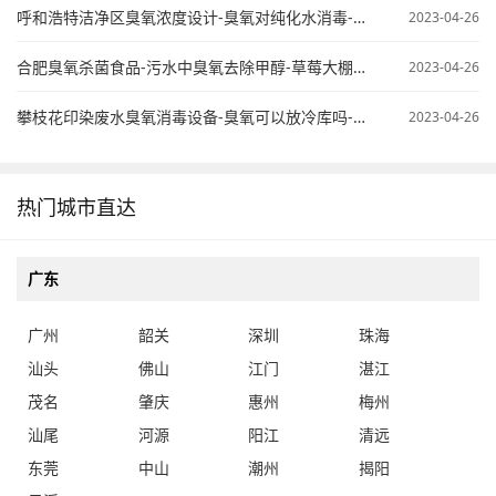
呼和浩特洁净区臭氧浓度设计-臭氧对纯化水消毒-臭氧纯水杀菌
2023-04-26
合肥臭氧杀菌食品-污水中臭氧去除甲醇-草莓大棚臭氧使用
2023-04-26
攀枝花印染废水臭氧消毒设备-臭氧可以放冷库吗-桶装水臭氧处理
2023-04-26
热门城市直达
广东
广州
韶关
深圳
珠海
汕头
佛山
江门
湛江
茂名
肇庆
惠州
梅州
汕尾
河源
阳江
清远
东莞
中山
潮州
揭阳