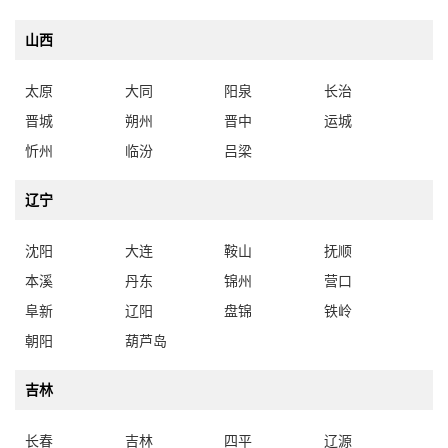
山西
太原
大同
阳泉
长治
晋城
朔州
晋中
运城
忻州
临汾
吕梁
辽宁
沈阳
大连
鞍山
抚顺
本溪
丹东
锦州
营口
阜新
辽阳
盘锦
铁岭
朝阳
葫芦岛
吉林
长春
吉林
四平
辽源