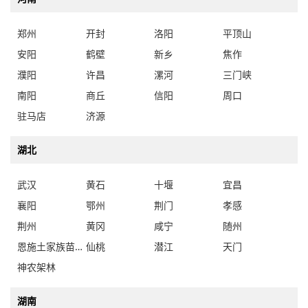
郑州
开封
洛阳
平顶山
安阳
鹤壁
新乡
焦作
濮阳
许昌
漯河
三门峡
南阳
商丘
信阳
周口
驻马店
济源
湖北
武汉
黄石
十堰
宜昌
襄阳
鄂州
荆门
孝感
荆州
黄冈
咸宁
随州
恩施土家族苗族自治州
仙桃
潜江
天门
神农架林
湖南