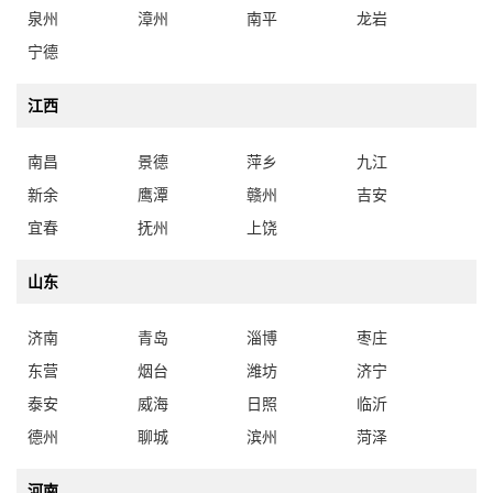
泉州
漳州
南平
龙岩
宁德
江西
南昌
景德
萍乡
九江
新余
鹰潭
赣州
吉安
宜春
抚州
上饶
山东
济南
青岛
淄博
枣庄
东营
烟台
潍坊
济宁
泰安
威海
日照
临沂
德州
聊城
滨州
菏泽
河南