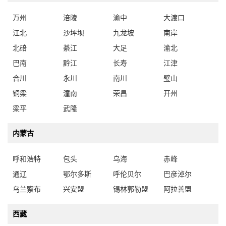
万州
涪陵
渝中
大渡口
江北
沙坪坝
九龙坡
南岸
北碚
綦江
大足
渝北
巴南
黔江
长寿
江津
合川
永川
南川
璧山
铜梁
潼南
荣昌
开州
梁平
武隆
内蒙古
呼和浩特
包头
乌海
赤峰
通辽
鄂尔多斯
呼伦贝尔
巴彦淖尔
乌兰察布
兴安盟
锡林郭勒盟
阿拉善盟
西藏