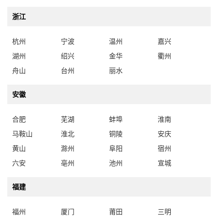
浙江
杭州
宁波
温州
嘉兴
湖州
绍兴
金华
衢州
舟山
台州
丽水
安徽
合肥
芜湖
蚌埠
淮南
马鞍山
淮北
铜陵
安庆
黄山
滁州
阜阳
宿州
六安
亳州
池州
宣城
福建
福州
厦门
莆田
三明