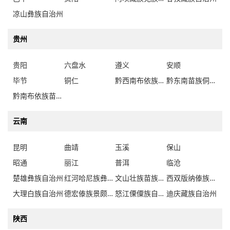
凉山彝族自治州
贵州
贵阳
六盘水
遵义
安顺
毕节
铜仁
黔西南布依族苗族自治州
黔东南苗族侗族自治州
黔南布依族苗族自治州
云南
昆明
曲靖
玉溪
保山
昭通
丽江
普洱
临沧
楚雄彝族自治州
红河哈尼族彝族自治州
文山壮族苗族自治州
西双版纳傣族自治州
大理白族自治州
德宏傣族景颇族自治州
怒江傈僳族自治州
迪庆藏族自治州
陕西