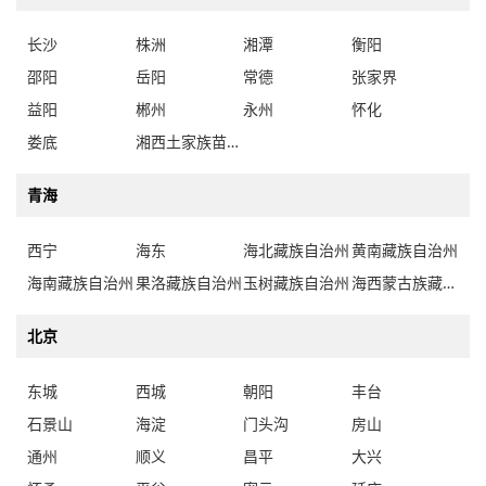
长沙
株洲
湘潭
衡阳
邵阳
岳阳
常德
张家界
益阳
郴州
永州
怀化
娄底
湘西土家族苗族自治州
青海
西宁
海东
海北藏族自治州
黄南藏族自治州
海南藏族自治州
果洛藏族自治州
玉树藏族自治州
海西蒙古族藏族自治州
北京
东城
西城
朝阳
丰台
石景山
海淀
门头沟
房山
通州
顺义
昌平
大兴