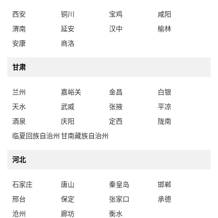
西安
铜川
宝鸡
咸阳
渭南
延安
汉中
榆林
安康
商洛
甘肃
兰州
嘉峪关
金昌
白银
天水
武威
张掖
平凉
酒泉
庆阳
定西
陇南
临夏回族自治州
甘南藏族自治州
河北
石家庄
唐山
秦皇岛
邯郸
邢台
保定
张家口
承德
沧州
廊坊
衡水