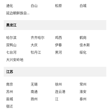
通化
白山
松原
白城
延边朝鲜族自治州
黑龙江
哈尔滨
齐齐哈尔
鸡西
鹤岗
双鸭山
大庆
伊春
佳木斯
七台河
牡丹江
黑河
绥化
大兴安岭地
江苏
南京
无锡
徐州
常州
苏州
南通
连云港
淮安
盐城
扬州
江
泰州
宿迁