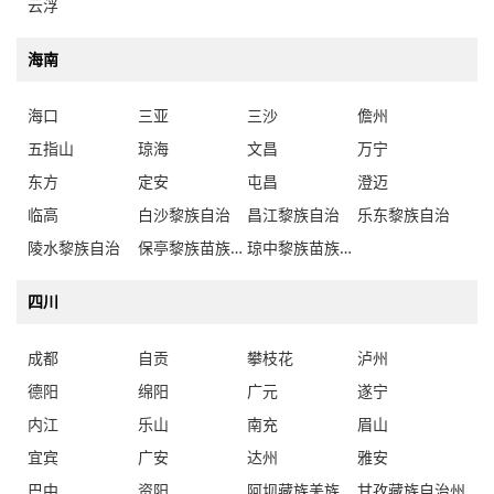
云浮
海南
海口
三亚
三沙
儋州
五指山
琼海
文昌
万宁
东方
定安
屯昌
澄迈
临高
白沙黎族自治
昌江黎族自治
乐东黎族自治
陵水黎族自治
保亭黎族苗族自治
琼中黎族苗族自治
四川
成都
自贡
攀枝花
泸州
德阳
绵阳
广元
遂宁
内江
乐山
南充
眉山
宜宾
广安
达州
雅安
巴中
资阳
阿坝藏族羌族自治州
甘孜藏族自治州