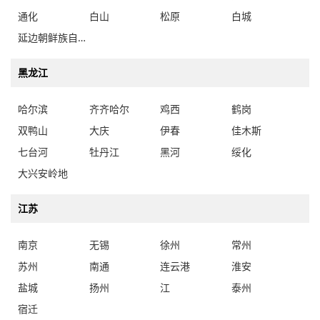
通化
白山
松原
白城
延边朝鲜族自治州
黑龙江
哈尔滨
齐齐哈尔
鸡西
鹤岗
双鸭山
大庆
伊春
佳木斯
七台河
牡丹江
黑河
绥化
大兴安岭地
江苏
南京
无锡
徐州
常州
苏州
南通
连云港
淮安
盐城
扬州
江
泰州
宿迁