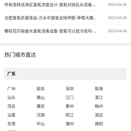
呼和浩特洁净区臭氧浓度设计-臭氧对纯化水消毒-臭氧纯水杀菌
2023-04-26
合肥臭氧杀菌食品-污水中臭氧去除甲醇-草莓大棚臭氧使用
2023-04-26
攀枝花印染废水臭氧消毒设备-臭氧可以放冷库吗-桶装水臭氧处理
2023-04-26
热门城市直达
广东
广州
韶关
深圳
珠海
汕头
佛山
江门
湛江
茂名
肇庆
惠州
梅州
汕尾
河源
阳江
清远
东莞
中山
潮州
揭阳