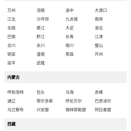
万州
涪陵
渝中
大渡口
江北
沙坪坝
九龙坡
南岸
北碚
綦江
大足
渝北
巴南
黔江
长寿
江津
合川
永川
南川
璧山
铜梁
潼南
荣昌
开州
梁平
武隆
内蒙古
呼和浩特
包头
乌海
赤峰
通辽
鄂尔多斯
呼伦贝尔
巴彦淖尔
乌兰察布
兴安盟
锡林郭勒盟
阿拉善盟
西藏