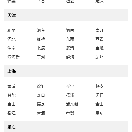
怀柔
平谷
密云
延庆
天津
和平
河东
河西
南开
河北
红桥
东丽
西青
津南
北辰
武清
宝坻
滨海新
宁河
静海
蓟州
上海
黄浦
徐汇
长宁
静安
普陀
虹口
杨浦
闵行
宝山
嘉定
浦东新
金山
松江
青浦
奉贤
崇明
重庆