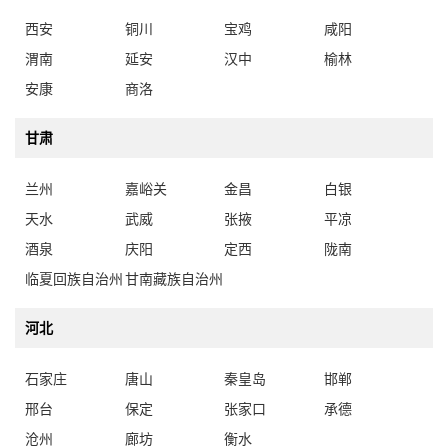
西安
铜川
宝鸡
咸阳
渭南
延安
汉中
榆林
安康
商洛
甘肃
兰州
嘉峪关
金昌
白银
天水
武威
张掖
平凉
酒泉
庆阳
定西
陇南
临夏回族自治州
甘南藏族自治州
河北
石家庄
唐山
秦皇岛
邯郸
邢台
保定
张家口
承德
沧州
廊坊
衡水