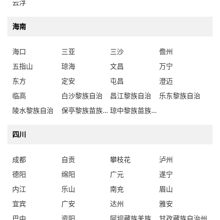
云浮
海南
海口
三亚
三沙
儋州
五指山
琼海
文昌
万宁
东方
定安
屯昌
澄迈
临高
白沙黎族自治
昌江黎族自治
乐东黎族自治
陵水黎族自治
保亭黎族苗族自治
琼中黎族苗族自治
四川
成都
自贡
攀枝花
泸州
德阳
绵阳
广元
遂宁
内江
乐山
南充
眉山
宜宾
广安
达州
雅安
巴中
资阳
阿坝藏族羌族自治州
甘孜藏族自治州