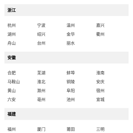
浙江
杭州
宁波
温州
嘉兴
湖州
绍兴
金华
衢州
舟山
台州
丽水
安徽
合肥
芜湖
蚌埠
淮南
马鞍山
淮北
铜陵
安庆
黄山
滁州
阜阳
宿州
六安
亳州
池州
宣城
福建
福州
厦门
莆田
三明