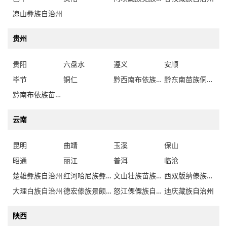
凉山彝族自治州
贵州
贵阳
六盘水
遵义
安顺
毕节
铜仁
黔西南布依族苗族自治州
黔东南苗族侗族自治州
黔南布依族苗族自治州
云南
昆明
曲靖
玉溪
保山
昭通
丽江
普洱
临沧
楚雄彝族自治州
红河哈尼族彝族自治州
文山壮族苗族自治州
西双版纳傣族自治州
大理白族自治州
德宏傣族景颇族自治州
怒江傈僳族自治州
迪庆藏族自治州
陕西