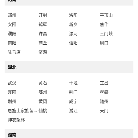
郑州
开封
洛阳
平顶山
安阳
鹤壁
新乡
焦作
濮阳
许昌
漯河
三门峡
南阳
商丘
信阳
周口
驻马店
济源
湖北
武汉
黄石
十堰
宜昌
襄阳
鄂州
荆门
孝感
荆州
黄冈
咸宁
随州
恩施土家族苗族自治州
仙桃
潜江
天门
神农架林
湖南