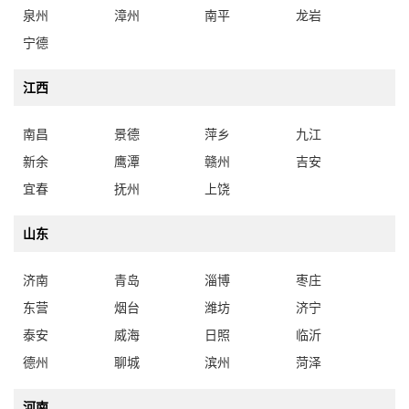
泉州
漳州
南平
龙岩
宁德
江西
南昌
景德
萍乡
九江
新余
鹰潭
赣州
吉安
宜春
抚州
上饶
山东
济南
青岛
淄博
枣庄
东营
烟台
潍坊
济宁
泰安
威海
日照
临沂
德州
聊城
滨州
菏泽
河南