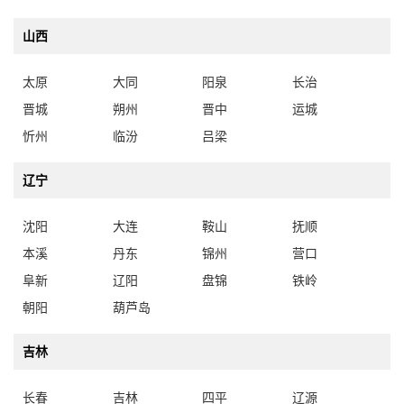
山西
太原
大同
阳泉
长治
晋城
朔州
晋中
运城
忻州
临汾
吕梁
辽宁
沈阳
大连
鞍山
抚顺
本溪
丹东
锦州
营口
阜新
辽阳
盘锦
铁岭
朝阳
葫芦岛
吉林
长春
吉林
四平
辽源