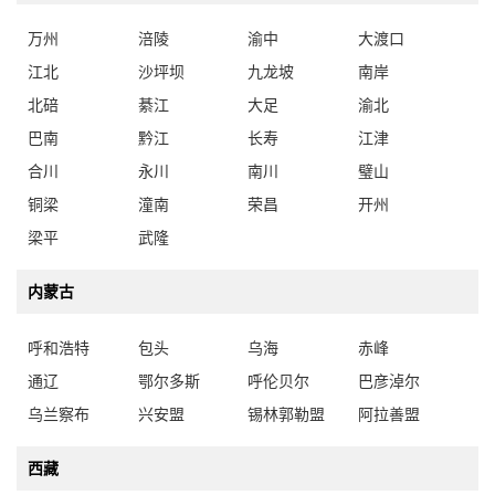
万州
涪陵
渝中
大渡口
江北
沙坪坝
九龙坡
南岸
北碚
綦江
大足
渝北
巴南
黔江
长寿
江津
合川
永川
南川
璧山
铜梁
潼南
荣昌
开州
梁平
武隆
内蒙古
呼和浩特
包头
乌海
赤峰
通辽
鄂尔多斯
呼伦贝尔
巴彦淖尔
乌兰察布
兴安盟
锡林郭勒盟
阿拉善盟
西藏