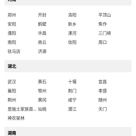
郑州
开封
洛阳
平顶山
安阳
鹤壁
新乡
焦作
濮阳
许昌
漯河
三门峡
南阳
商丘
信阳
周口
驻马店
济源
湖北
武汉
黄石
十堰
宜昌
襄阳
鄂州
荆门
孝感
荆州
黄冈
咸宁
随州
恩施土家族苗族自治州
仙桃
潜江
天门
神农架林
湖南