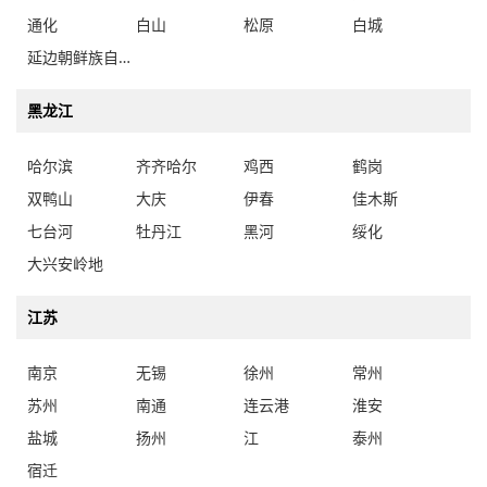
通化
白山
松原
白城
延边朝鲜族自治州
黑龙江
哈尔滨
齐齐哈尔
鸡西
鹤岗
双鸭山
大庆
伊春
佳木斯
七台河
牡丹江
黑河
绥化
大兴安岭地
江苏
南京
无锡
徐州
常州
苏州
南通
连云港
淮安
盐城
扬州
江
泰州
宿迁