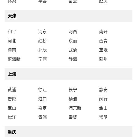
怀柔
平谷
密云
延庆
天津
和平
河东
河西
南开
河北
红桥
东丽
西青
津南
北辰
武清
宝坻
滨海新
宁河
静海
蓟州
上海
黄浦
徐汇
长宁
静安
普陀
虹口
杨浦
闵行
宝山
嘉定
浦东新
金山
松江
青浦
奉贤
崇明
重庆