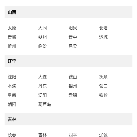
山西
太原
大同
阳泉
长治
晋城
朔州
晋中
运城
忻州
临汾
吕梁
辽宁
沈阳
大连
鞍山
抚顺
本溪
丹东
锦州
营口
阜新
辽阳
盘锦
铁岭
朝阳
葫芦岛
吉林
长春
吉林
四平
辽源