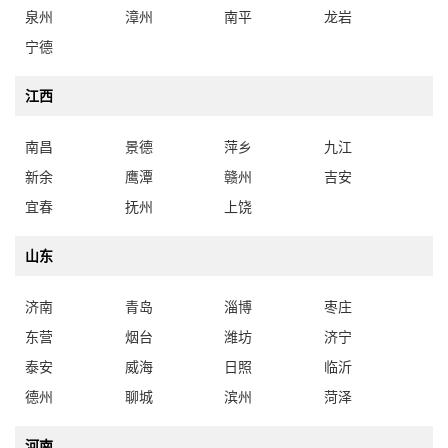
泉州
漳州
南平
龙岩
宁德
江西
南昌
景德
萍乡
九江
新余
鹰潭
赣州
吉安
宜春
抚州
上饶
山东
济南
青岛
淄博
枣庄
东营
烟台
潍坊
济宁
泰安
威海
日照
临沂
德州
聊城
滨州
菏泽
河南