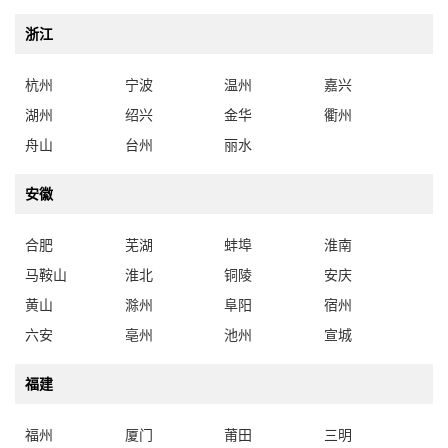
浙江
杭州
宁波
温州
嘉兴
湖州
绍兴
金华
衢州
舟山
台州
丽水
安徽
合肥
芜湖
蚌埠
淮南
马鞍山
淮北
铜陵
安庆
黄山
滁州
阜阳
宿州
六安
亳州
池州
宣城
福建
福州
厦门
莆田
三明