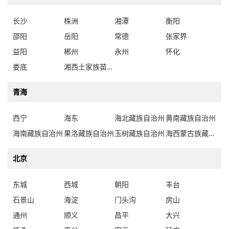
长沙
株洲
湘潭
衡阳
邵阳
岳阳
常德
张家界
益阳
郴州
永州
怀化
娄底
湘西土家族苗族自治州
青海
西宁
海东
海北藏族自治州
黄南藏族自治州
海南藏族自治州
果洛藏族自治州
玉树藏族自治州
海西蒙古族藏族自治州
北京
东城
西城
朝阳
丰台
石景山
海淀
门头沟
房山
通州
顺义
昌平
大兴