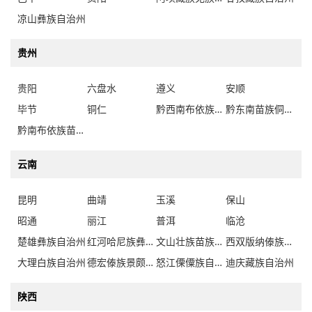
凉山彝族自治州
贵州
贵阳
六盘水
遵义
安顺
毕节
铜仁
黔西南布依族苗族自治州
黔东南苗族侗族自治州
黔南布依族苗族自治州
云南
昆明
曲靖
玉溪
保山
昭通
丽江
普洱
临沧
楚雄彝族自治州
红河哈尼族彝族自治州
文山壮族苗族自治州
西双版纳傣族自治州
大理白族自治州
德宏傣族景颇族自治州
怒江傈僳族自治州
迪庆藏族自治州
陕西