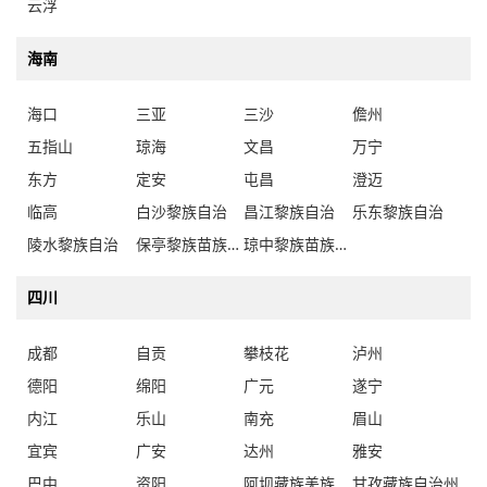
云浮
海南
海口
三亚
三沙
儋州
五指山
琼海
文昌
万宁
东方
定安
屯昌
澄迈
临高
白沙黎族自治
昌江黎族自治
乐东黎族自治
陵水黎族自治
保亭黎族苗族自治
琼中黎族苗族自治
四川
成都
自贡
攀枝花
泸州
德阳
绵阳
广元
遂宁
内江
乐山
南充
眉山
宜宾
广安
达州
雅安
巴中
资阳
阿坝藏族羌族自治州
甘孜藏族自治州