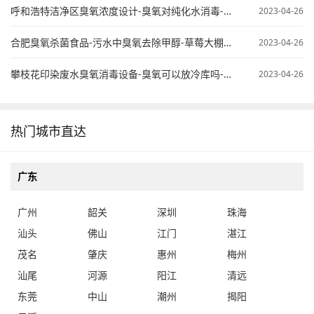
呼和浩特洁净区臭氧浓度设计-臭氧对纯化水消毒-臭氧纯水杀菌
2023-04-26
合肥臭氧杀菌食品-污水中臭氧去除甲醇-草莓大棚臭氧使用
2023-04-26
攀枝花印染废水臭氧消毒设备-臭氧可以放冷库吗-桶装水臭氧处理
2023-04-26
热门城市直达
广东
广州
韶关
深圳
珠海
汕头
佛山
江门
湛江
茂名
肇庆
惠州
梅州
汕尾
河源
阳江
清远
东莞
中山
潮州
揭阳