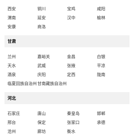
西安
铜川
宝鸡
咸阳
渭南
延安
汉中
榆林
安康
商洛
甘肃
兰州
嘉峪关
金昌
白银
天水
武威
张掖
平凉
酒泉
庆阳
定西
陇南
临夏回族自治州
甘南藏族自治州
河北
石家庄
唐山
秦皇岛
邯郸
邢台
保定
张家口
承德
沧州
廊坊
衡水