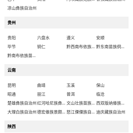
凉山彝族自治州
贵州
贵阳
六盘水
遵义
安顺
毕节
铜仁
黔西南布依族苗族自治州
黔东南苗族侗族自治州
黔南布依族苗族自治州
云南
昆明
曲靖
玉溪
保山
昭通
丽江
普洱
临沧
楚雄彝族自治州
红河哈尼族彝族自治州
文山壮族苗族自治州
西双版纳傣族自治州
大理白族自治州
德宏傣族景颇族自治州
怒江傈僳族自治州
迪庆藏族自治州
陕西