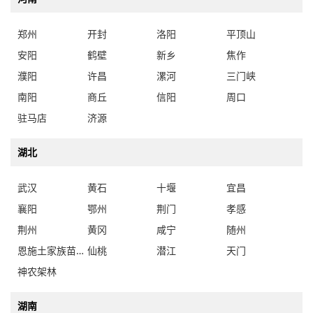
郑州
开封
洛阳
平顶山
安阳
鹤壁
新乡
焦作
濮阳
许昌
漯河
三门峡
南阳
商丘
信阳
周口
驻马店
济源
湖北
武汉
黄石
十堰
宜昌
襄阳
鄂州
荆门
孝感
荆州
黄冈
咸宁
随州
恩施土家族苗族自治州
仙桃
潜江
天门
神农架林
湖南