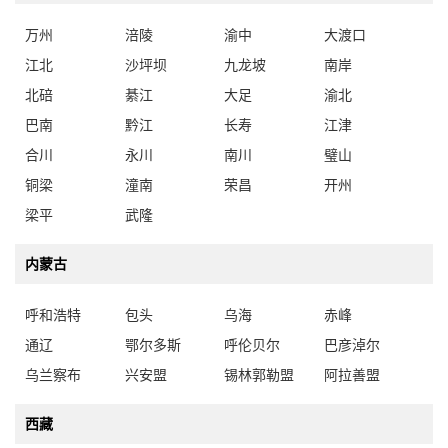
万州
涪陵
渝中
大渡口
江北
沙坪坝
九龙坡
南岸
北碚
綦江
大足
渝北
巴南
黔江
长寿
江津
合川
永川
南川
璧山
铜梁
潼南
荣昌
开州
梁平
武隆
内蒙古
呼和浩特
包头
乌海
赤峰
通辽
鄂尔多斯
呼伦贝尔
巴彦淖尔
乌兰察布
兴安盟
锡林郭勒盟
阿拉善盟
西藏