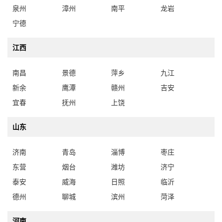
泉州
漳州
南平
龙岩
宁德
江西
南昌
景德
萍乡
九江
新余
鹰潭
赣州
吉安
宜春
抚州
上饶
山东
济南
青岛
淄博
枣庄
东营
烟台
潍坊
济宁
泰安
威海
日照
临沂
德州
聊城
滨州
菏泽
河南