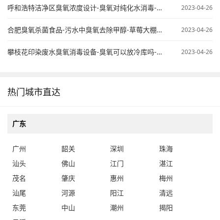
呼和浩特洁净区臭氧浓度设计-臭氧对纯化水消毒-臭氧纯水杀菌
2023-04-26
合肥臭氧杀菌食品-污水中臭氧去除甲醇-草莓大棚臭氧使用
2023-04-26
攀枝花印染废水臭氧消毒设备-臭氧可以放冷库吗-桶装水臭氧处理
2023-04-26
热门城市直达
广东
广州
韶关
深圳
珠海
汕头
佛山
江门
湛江
茂名
肇庆
惠州
梅州
汕尾
河源
阳江
清远
东莞
中山
潮州
揭阳