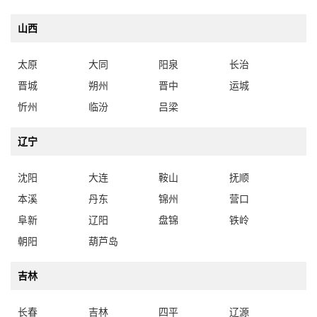
山西
太原
大同
阳泉
长治
晋城
朔州
晋中
运城
忻州
临汾
吕梁
辽宁
沈阳
大连
鞍山
抚顺
本溪
丹东
锦州
营口
阜新
辽阳
盘锦
铁岭
朝阳
葫芦岛
吉林
长春
吉林
四平
辽源