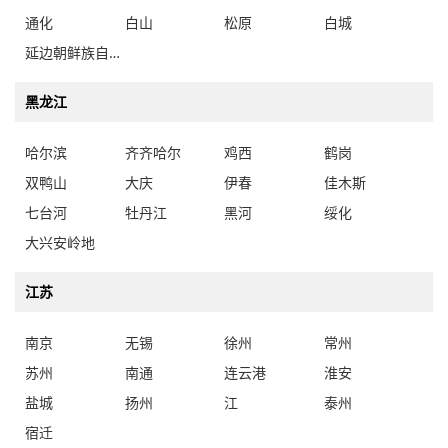
通化
白山
松原
白城
延边朝鲜族自治州
黑龙江
哈尔滨
齐齐哈尔
鸡西
鹤岗
双鸭山
大庆
伊春
佳木斯
七台河
牡丹江
黑河
绥化
大兴安岭地
江苏
南京
无锡
徐州
常州
苏州
南通
连云港
淮安
盐城
扬州
江
泰州
宿迁