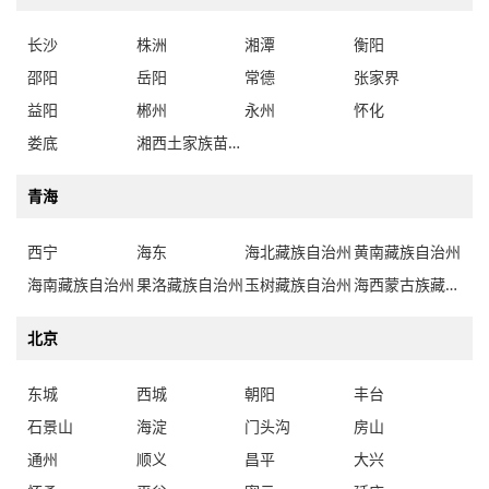
长沙
株洲
湘潭
衡阳
邵阳
岳阳
常德
张家界
益阳
郴州
永州
怀化
娄底
湘西土家族苗族自治州
青海
西宁
海东
海北藏族自治州
黄南藏族自治州
海南藏族自治州
果洛藏族自治州
玉树藏族自治州
海西蒙古族藏族自治州
北京
东城
西城
朝阳
丰台
石景山
海淀
门头沟
房山
通州
顺义
昌平
大兴