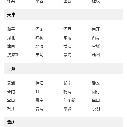
怀柔
平谷
密云
延庆
天津
和平
河东
河西
南开
河北
红桥
东丽
西青
津南
北辰
武清
宝坻
滨海新
宁河
静海
蓟州
上海
黄浦
徐汇
长宁
静安
普陀
虹口
杨浦
闵行
宝山
嘉定
浦东新
金山
松江
青浦
奉贤
崇明
重庆