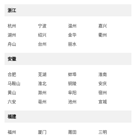
浙江
杭州
宁波
温州
嘉兴
湖州
绍兴
金华
衢州
舟山
台州
丽水
安徽
合肥
芜湖
蚌埠
淮南
马鞍山
淮北
铜陵
安庆
黄山
滁州
阜阳
宿州
六安
亳州
池州
宣城
福建
福州
厦门
莆田
三明