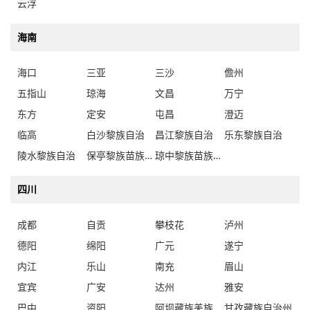
云浮
海南
海口
三亚
三沙
儋州
五指山
琼海
文昌
万宁
东方
定安
屯昌
澄迈
临高
白沙黎族自治
昌江黎族自治
乐东黎族自治
陵水黎族自治
保亭黎族苗族自治
琼中黎族苗族自治
四川
成都
自贡
攀枝花
泸州
德阳
绵阳
广元
遂宁
内江
乐山
南充
眉山
宜宾
广安
达州
雅安
巴中
资阳
阿坝藏族羌族自治州
甘孜藏族自治州