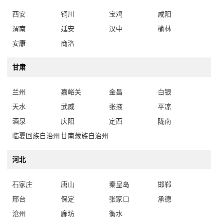
西安
铜川
宝鸡
咸阳
渭南
延安
汉中
榆林
安康
商洛
甘肃
兰州
嘉峪关
金昌
白银
天水
武威
张掖
平凉
酒泉
庆阳
定西
陇南
临夏回族自治州
甘南藏族自治州
河北
石家庄
唐山
秦皇岛
邯郸
邢台
保定
张家口
承德
沧州
廊坊
衡水