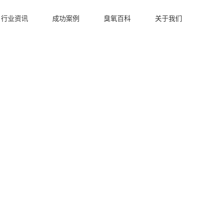
行业资讯
成功案例
臭氧百科
关于我们
臭氧发生器行业应用
洁净车间臭氧发生器
冷库保鲜臭氧发生器
水产养殖臭氧机案例
污水处理臭氧发生器
水产养殖臭氧发生器
食品加工臭氧发生器