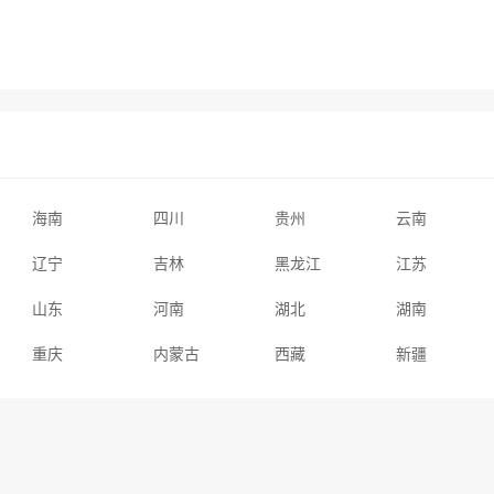
海南
四川
贵州
云南
辽宁
吉林
黑龙江
江苏
山东
河南
湖北
湖南
重庆
内蒙古
西藏
新疆