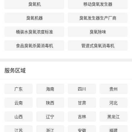
臭氧机
移动臭氧发生器
臭氧机器
臭氧发生器生产厂商
桶装水臭氧浓度标准
臭氧除味
食品臭氧杀菌消毒机
管道式臭氧消毒机
服务区域
广东
海南
四川
贵州
云南
陕西
甘肃
河北
山西
辽宁
吉林
黑龙江
江苏
浙江
安徽
福建