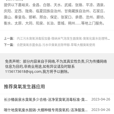
提供以下嘉峪关、金昌、白银、天水、武威、张掖、平凉、酒泉、
庆阳、定西、陇南、临夏回族自治州、甘南藏族自治州、石家庄、
唐山、秦皇岛、邯郸、邢台、保定、张家口、承德、沧州、廊坊、
衡水、太原、大同、阳泉、长治、晋城、朔州......等地上门服务。
上一篇：
内江污水臭氧消毒投加量-微纳米气泡发生器臭氧-臭氧化废水处理特点
下一篇：
合肥臭氧杀菌食品-污水中臭氧去除甲醇-草莓大棚臭氧使用
免责声明：部分内容来自于网络,不为其真实性负责,只为传播网络
信息为目的,非商业用途,如有异议请及时联系
1156173618@qq.com,我方将予以删除。
推荐臭氧发生器应用
2023-04-26
长沙桶装泉水臭氧多少合格-洁净室臭氧消毒标准-臭氧污水处理原来
2023-04-26
喀什地臭氧废水脱硝-大棚种植专用臭氧机-洁净服臭氧灭菌