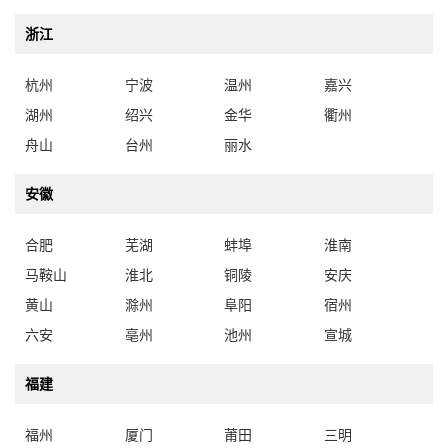
浙江
杭州
宁波
温州
嘉兴
湖州
绍兴
金华
衢州
舟山
台州
丽水
安徽
合肥
芜湖
蚌埠
淮南
马鞍山
淮北
铜陵
安庆
黄山
滁州
阜阳
宿州
六安
亳州
池州
宣城
福建
福州
厦门
莆田
三明