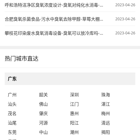
呼和浩特洁净区臭氧浓度设计-臭氧对纯化水消毒-臭氧纯水杀菌
2023-04-26
合肥臭氧杀菌食品-污水中臭氧去除甲醇-草莓大棚臭氧使用
2023-04-26
攀枝花印染废水臭氧消毒设备-臭氧可以放冷库吗-桶装水臭氧处理
2023-04-26
热门城市直达
广东
广州
韶关
深圳
珠海
汕头
佛山
江门
湛江
茂名
肇庆
惠州
梅州
汕尾
河源
阳江
清远
东莞
中山
潮州
揭阳