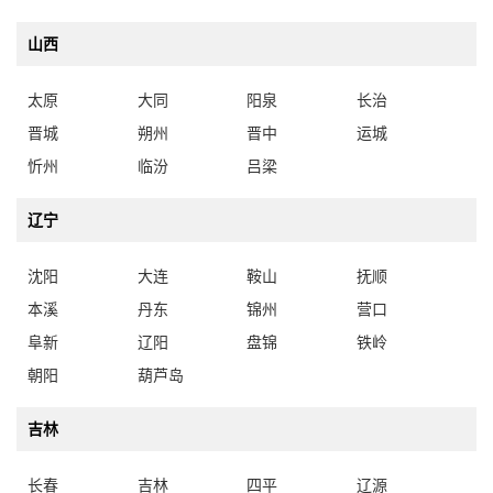
山西
太原
大同
阳泉
长治
晋城
朔州
晋中
运城
忻州
临汾
吕梁
辽宁
沈阳
大连
鞍山
抚顺
本溪
丹东
锦州
营口
阜新
辽阳
盘锦
铁岭
朝阳
葫芦岛
吉林
长春
吉林
四平
辽源