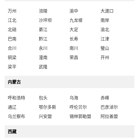
万州
涪陵
渝中
大渡口
江北
沙坪坝
九龙坡
南岸
北碚
綦江
大足
渝北
巴南
黔江
长寿
江津
合川
永川
南川
璧山
铜梁
潼南
荣昌
开州
梁平
武隆
内蒙古
呼和浩特
包头
乌海
赤峰
通辽
鄂尔多斯
呼伦贝尔
巴彦淖尔
乌兰察布
兴安盟
锡林郭勒盟
阿拉善盟
西藏