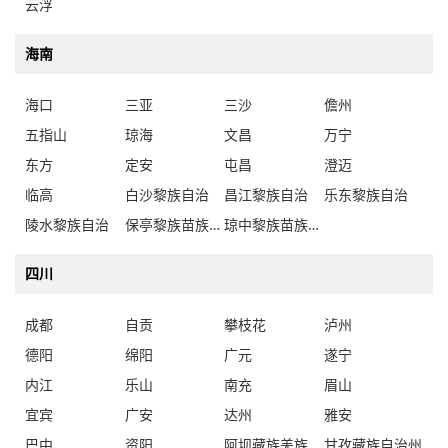
云浮
海南
海口
三亚
三沙
儋州
五指山
琼海
文昌
万宁
东方
定安
屯昌
澄迈
临高
白沙黎族自治
昌江黎族自治
乐东黎族自治
陵水黎族自治
保亭黎族苗族自治
琼中黎族苗族自治
四川
成都
自贡
攀枝花
泸州
德阳
绵阳
广元
遂宁
内江
乐山
南充
眉山
宜宾
广安
达州
雅安
巴中
资阳
阿坝藏族羌族自治州
甘孜藏族自治州