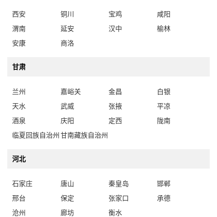
西安
铜川
宝鸡
咸阳
渭南
延安
汉中
榆林
安康
商洛
甘肃
兰州
嘉峪关
金昌
白银
天水
武威
张掖
平凉
酒泉
庆阳
定西
陇南
临夏回族自治州
甘南藏族自治州
河北
石家庄
唐山
秦皇岛
邯郸
邢台
保定
张家口
承德
沧州
廊坊
衡水