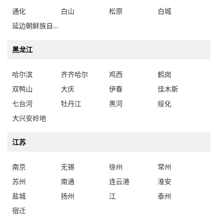
通化
白山
松原
白城
延边朝鲜族自治州
黑龙江
哈尔滨
齐齐哈尔
鸡西
鹤岗
双鸭山
大庆
伊春
佳木斯
七台河
牡丹江
黑河
绥化
大兴安岭地
江苏
南京
无锡
徐州
常州
苏州
南通
连云港
淮安
盐城
扬州
江
泰州
宿迁