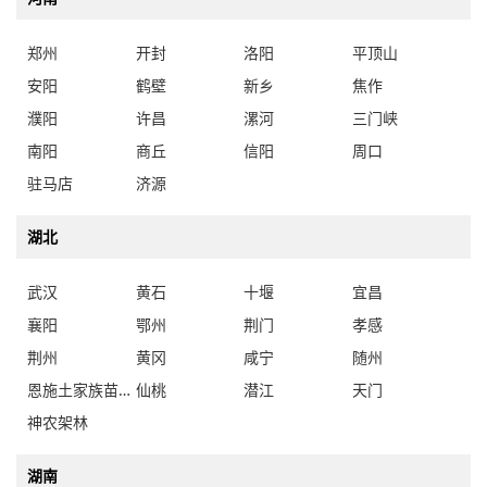
郑州
开封
洛阳
平顶山
安阳
鹤壁
新乡
焦作
濮阳
许昌
漯河
三门峡
南阳
商丘
信阳
周口
驻马店
济源
湖北
武汉
黄石
十堰
宜昌
襄阳
鄂州
荆门
孝感
荆州
黄冈
咸宁
随州
恩施土家族苗族自治州
仙桃
潜江
天门
神农架林
湖南