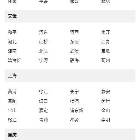
怀柔
平谷
密云
延庆
天津
和平
河东
河西
南开
河北
红桥
东丽
西青
津南
北辰
武清
宝坻
滨海新
宁河
静海
蓟州
上海
黄浦
徐汇
长宁
静安
普陀
虹口
杨浦
闵行
宝山
嘉定
浦东新
金山
松江
青浦
奉贤
崇明
重庆