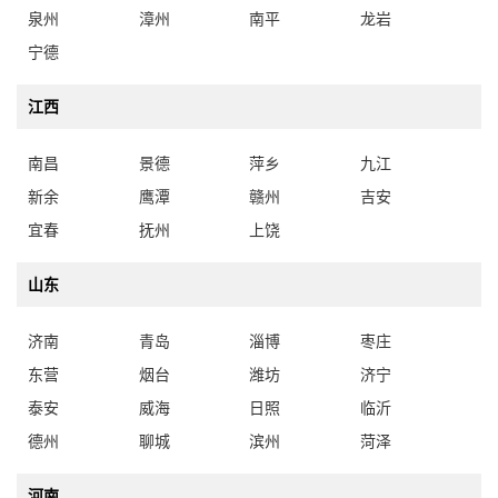
泉州
漳州
南平
龙岩
宁德
江西
南昌
景德
萍乡
九江
新余
鹰潭
赣州
吉安
宜春
抚州
上饶
山东
济南
青岛
淄博
枣庄
东营
烟台
潍坊
济宁
泰安
威海
日照
临沂
德州
聊城
滨州
菏泽
河南