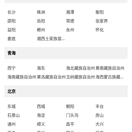
长沙
株洲
湘潭
衡阳
邵阳
岳阳
常德
张家界
益阳
郴州
永州
怀化
娄底
湘西土家族苗族自治州
青海
西宁
海东
海北藏族自治州
黄南藏族自治州
海南藏族自治州
果洛藏族自治州
玉树藏族自治州
海西蒙古族藏族自治州
北京
东城
西城
朝阳
丰台
石景山
海淀
门头沟
房山
通州
顺义
昌平
大兴