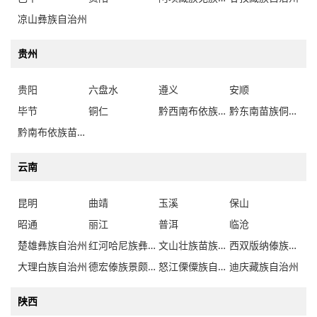
凉山彝族自治州
贵州
贵阳
六盘水
遵义
安顺
毕节
铜仁
黔西南布依族苗族自治州
黔东南苗族侗族自治州
黔南布依族苗族自治州
云南
昆明
曲靖
玉溪
保山
昭通
丽江
普洱
临沧
楚雄彝族自治州
红河哈尼族彝族自治州
文山壮族苗族自治州
西双版纳傣族自治州
大理白族自治州
德宏傣族景颇族自治州
怒江傈僳族自治州
迪庆藏族自治州
陕西