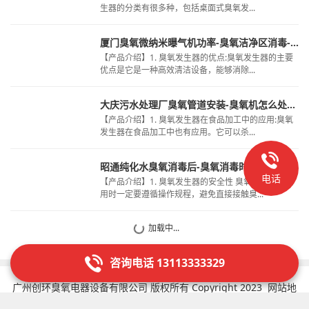
生器的分类有很多种，包括桌面式臭氧发...
厦门臭氧微纳米曝气机功率-臭氧洁净区消毒-冷库臭氧除菌的好处
【产品介绍】1. 臭氧发生器的优点:臭氧发生器的主要
优点是它是一种高效清洁设备，能够消除...
大庆污水处理厂臭氧管道安装-臭氧机怎么处理污水-污水会释放臭氧吗
【产品介绍】1. 臭氧发生器在食品加工中的应用:臭氧
发生器在食品加工中也有应用。它可以杀...
昭通纯化水臭氧消毒后-臭氧消毒时对洁净室的腐蚀-臭氧消毒冷库
电话
【产品介绍】1. 臭氧发生器的安全性 臭氧发生器在使
用时一定要遵循操作规程，避免直接接触臭...
加载中...
咨询电话 13113333329
广州创环臭氧电器设备有限公司 版权所有 Copyright 2023
网站地
图