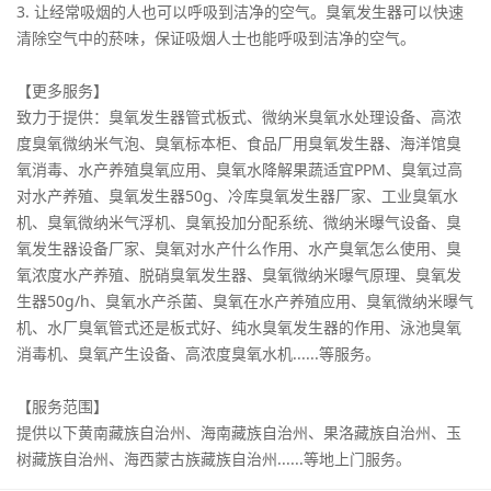
3. 让经常吸烟的人也可以呼吸到洁净的空气。臭氧发生器可以快速
清除空气中的菸味，保证吸烟人士也能呼吸到洁净的空气。
【更多服务】
致力于提供：臭氧发生器管式板式、微纳米臭氧水处理设备、高浓
度臭氧微纳米气泡、臭氧标本柜、食品厂用臭氧发生器、海洋馆臭
氧消毒、水产养殖臭氧应用、臭氧水降解果蔬适宜PPM、臭氧过高
对水产养殖、臭氧发生器50g、冷库臭氧发生器厂家、工业臭氧水
机、臭氧微纳米气浮机、臭氧投加分配系统、微纳米曝气设备、臭
氧发生器设备厂家、臭氧对水产什么作用、水产臭氧怎么使用、臭
氧浓度水产养殖、脱硝臭氧发生器、臭氧微纳米曝气原理、臭氧发
生器50g/h、臭氧水产杀菌、臭氧在水产养殖应用、臭氧微纳米曝气
机、水厂臭氧管式还是板式好、纯水臭氧发生器的作用、泳池臭氧
消毒机、臭氧产生设备、高浓度臭氧水机......等服务。
【服务范围】
提供以下黄南藏族自治州、海南藏族自治州、果洛藏族自治州、玉
树藏族自治州、海西蒙古族藏族自治州......等地上门服务。