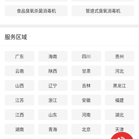
食品臭氧杀菌消毒机
管道式臭氧消毒机
服务区域
广东
海南
四川
贵州
云南
陕西
甘肃
河北
山西
辽宁
吉林
黑龙江
江苏
浙江
安徽
福建
江西
山东
河南
湖北
湖南
青海
北京
天津