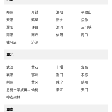
郑州
开封
洛阳
平顶山
安阳
鹤壁
新乡
焦作
濮阳
许昌
漯河
三门峡
南阳
商丘
信阳
周口
驻马店
济源
湖北
武汉
黄石
十堰
宜昌
襄阳
鄂州
荆门
孝感
荆州
黄冈
咸宁
随州
恩施土家族苗族自治州
仙桃
潜江
天门
神农架林
湖南