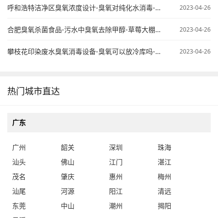
呼和浩特洁净区臭氧浓度设计-臭氧对纯化水消毒-臭氧纯水杀菌
2023-04-26
合肥臭氧杀菌食品-污水中臭氧去除甲醇-草莓大棚臭氧使用
2023-04-26
攀枝花印染废水臭氧消毒设备-臭氧可以放冷库吗-桶装水臭氧处理
2023-04-26
热门城市直达
广东
广州
韶关
深圳
珠海
汕头
佛山
江门
湛江
茂名
肇庆
惠州
梅州
汕尾
河源
阳江
清远
东莞
中山
潮州
揭阳