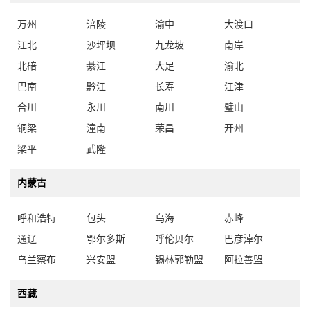
万州
涪陵
渝中
大渡口
江北
沙坪坝
九龙坡
南岸
北碚
綦江
大足
渝北
巴南
黔江
长寿
江津
合川
永川
南川
璧山
铜梁
潼南
荣昌
开州
梁平
武隆
内蒙古
呼和浩特
包头
乌海
赤峰
通辽
鄂尔多斯
呼伦贝尔
巴彦淖尔
乌兰察布
兴安盟
锡林郭勒盟
阿拉善盟
西藏