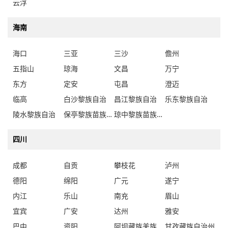
云浮
海南
海口
三亚
三沙
儋州
五指山
琼海
文昌
万宁
东方
定安
屯昌
澄迈
临高
白沙黎族自治
昌江黎族自治
乐东黎族自治
陵水黎族自治
保亭黎族苗族自治
琼中黎族苗族自治
四川
成都
自贡
攀枝花
泸州
德阳
绵阳
广元
遂宁
内江
乐山
南充
眉山
宜宾
广安
达州
雅安
巴中
资阳
阿坝藏族羌族自治州
甘孜藏族自治州