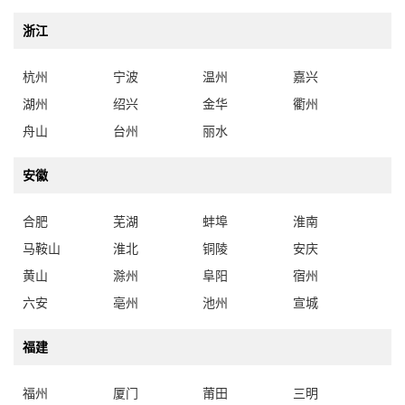
浙江
杭州
宁波
温州
嘉兴
湖州
绍兴
金华
衢州
舟山
台州
丽水
安徽
合肥
芜湖
蚌埠
淮南
马鞍山
淮北
铜陵
安庆
黄山
滁州
阜阳
宿州
六安
亳州
池州
宣城
福建
福州
厦门
莆田
三明