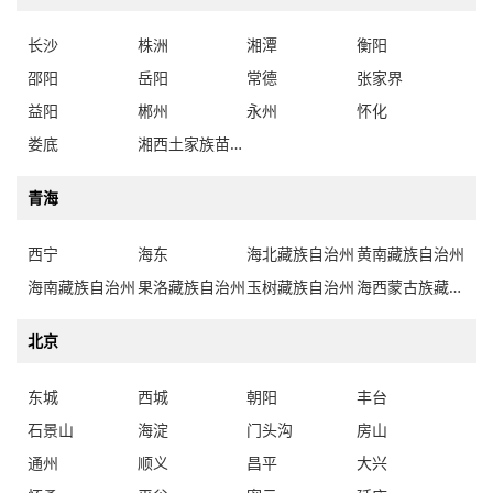
长沙
株洲
湘潭
衡阳
邵阳
岳阳
常德
张家界
益阳
郴州
永州
怀化
娄底
湘西土家族苗族自治州
青海
西宁
海东
海北藏族自治州
黄南藏族自治州
海南藏族自治州
果洛藏族自治州
玉树藏族自治州
海西蒙古族藏族自治州
北京
东城
西城
朝阳
丰台
石景山
海淀
门头沟
房山
通州
顺义
昌平
大兴