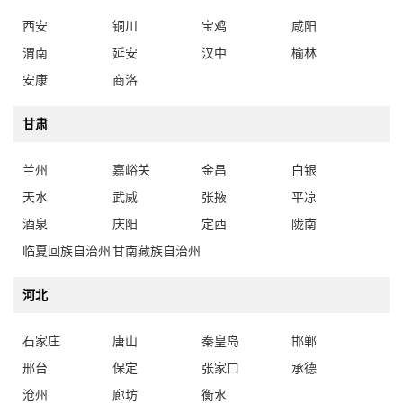
西安
铜川
宝鸡
咸阳
渭南
延安
汉中
榆林
安康
商洛
甘肃
兰州
嘉峪关
金昌
白银
天水
武威
张掖
平凉
酒泉
庆阳
定西
陇南
临夏回族自治州
甘南藏族自治州
河北
石家庄
唐山
秦皇岛
邯郸
邢台
保定
张家口
承德
沧州
廊坊
衡水