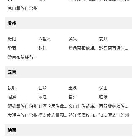
凉山彝族自治州
贵州
贵阳
六盘水
遵义
安顺
毕节
铜仁
黔西南布依族苗族自治州
黔东南苗族侗族自治州
黔南布依族苗族自治州
云南
昆明
曲靖
玉溪
保山
昭通
丽江
普洱
临沧
楚雄彝族自治州
红河哈尼族彝族自治州
文山壮族苗族自治州
西双版纳傣族自治州
大理白族自治州
德宏傣族景颇族自治州
怒江傈僳族自治州
迪庆藏族自治州
陕西