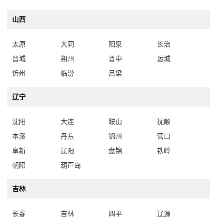
山西
太原
大同
阳泉
长治
晋城
朔州
晋中
运城
忻州
临汾
吕梁
辽宁
沈阳
大连
鞍山
抚顺
本溪
丹东
锦州
营口
阜新
辽阳
盘锦
铁岭
朝阳
葫芦岛
吉林
长春
吉林
四平
辽源