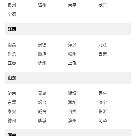
泉州
漳州
南平
龙岩
宁德
江西
南昌
景德
萍乡
九江
新余
鹰潭
赣州
吉安
宜春
抚州
上饶
山东
济南
青岛
淄博
枣庄
东营
烟台
潍坊
济宁
泰安
威海
日照
临沂
德州
聊城
滨州
菏泽
河南