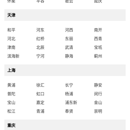
怀柔
平谷
密云
延庆
天津
和平
河东
河西
南开
河北
红桥
东丽
西青
津南
北辰
武清
宝坻
滨海新
宁河
静海
蓟州
上海
黄浦
徐汇
长宁
静安
普陀
虹口
杨浦
闵行
宝山
嘉定
浦东新
金山
松江
青浦
奉贤
崇明
重庆