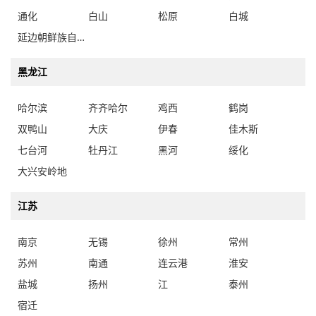
通化
白山
松原
白城
延边朝鲜族自治州
黑龙江
哈尔滨
齐齐哈尔
鸡西
鹤岗
双鸭山
大庆
伊春
佳木斯
七台河
牡丹江
黑河
绥化
大兴安岭地
江苏
南京
无锡
徐州
常州
苏州
南通
连云港
淮安
盐城
扬州
江
泰州
宿迁