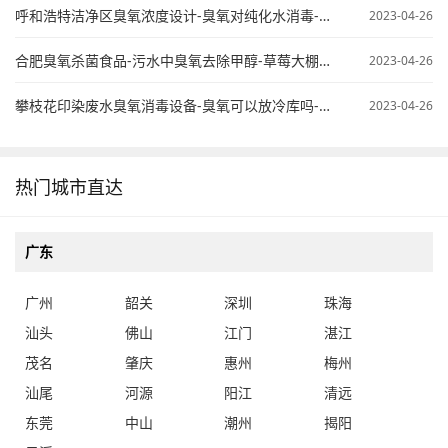
呼和浩特洁净区臭氧浓度设计-臭氧对纯化水消毒-臭氧纯水杀菌
2023-04-26
合肥臭氧杀菌食品-污水中臭氧去除甲醇-草莓大棚臭氧使用
2023-04-26
攀枝花印染废水臭氧消毒设备-臭氧可以放冷库吗-桶装水臭氧处理
2023-04-26
热门城市直达
广东
广州
韶关
深圳
珠海
汕头
佛山
江门
湛江
茂名
肇庆
惠州
梅州
汕尾
河源
阳江
清远
东莞
中山
潮州
揭阳