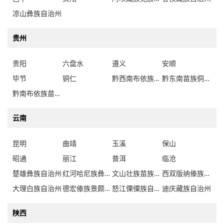
凉山彝族自治州
贵州
贵阳
六盘水
遵义
安顺
毕节
铜仁
黔西南布依族苗族自治州
黔东南苗族侗族自治州
黔南布依族苗族自治州
云南
昆明
曲靖
玉溪
保山
昭通
丽江
普洱
临沧
楚雄彝族自治州
红河哈尼族彝族自治州
文山壮族苗族自治州
西双版纳傣族自治州
大理白族自治州
德宏傣族景颇族自治州
怒江傈僳族自治州
迪庆藏族自治州
陕西