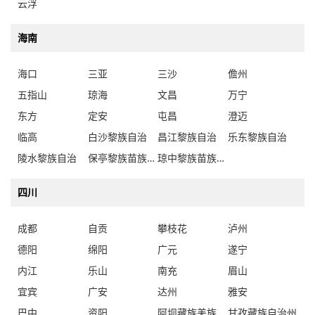
云浮
海南
海口
三亚
三沙
儋州
五指山
琼海
文昌
万宁
东方
定安
屯昌
澄迈
临高
白沙黎族自治
昌江黎族自治
乐东黎族自治
陵水黎族自治
保亭黎族苗族自治
琼中黎族苗族自治
四川
成都
自贡
攀枝花
泸州
德阳
绵阳
广元
遂宁
内江
乐山
南充
眉山
宜宾
广安
达州
雅安
巴中
资阳
阿坝藏族羌族自治州
甘孜藏族自治州