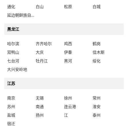
通化
白山
松原
白城
延边朝鲜族自治州
黑龙江
哈尔滨
齐齐哈尔
鸡西
鹤岗
双鸭山
大庆
伊春
佳木斯
七台河
牡丹江
黑河
绥化
大兴安岭地
江苏
南京
无锡
徐州
常州
苏州
南通
连云港
淮安
盐城
扬州
江
泰州
宿迁