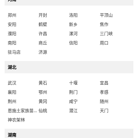
郑州
开封
洛阳
平顶山
安阳
鹤壁
新乡
焦作
濮阳
许昌
漯河
三门峡
南阳
商丘
信阳
周口
驻马店
济源
湖北
武汉
黄石
十堰
宜昌
襄阳
鄂州
荆门
孝感
荆州
黄冈
咸宁
随州
恩施土家族苗族自治州
仙桃
潜江
天门
神农架林
湖南