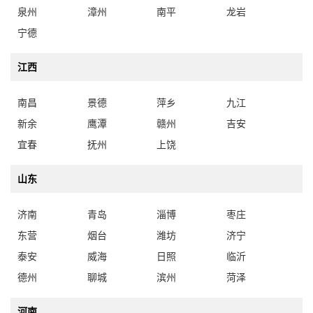
泉州
漳州
南平
龙岩
宁德
江西
南昌
景德
萍乡
九江
新余
鹰潭
赣州
吉安
宜春
抚州
上饶
山东
济南
青岛
淄博
枣庄
东营
烟台
潍坊
济宁
泰安
威海
日照
临沂
德州
聊城
滨州
菏泽
河南