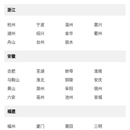
浙江
杭州
宁波
温州
嘉兴
湖州
绍兴
金华
衢州
舟山
台州
丽水
安徽
合肥
芜湖
蚌埠
淮南
马鞍山
淮北
铜陵
安庆
黄山
滁州
阜阳
宿州
六安
亳州
池州
宣城
福建
福州
厦门
莆田
三明