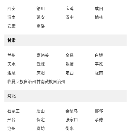
西安
铜川
宝鸡
咸阳
渭南
延安
汉中
榆林
安康
商洛
甘肃
兰州
嘉峪关
金昌
白银
天水
武威
张掖
平凉
酒泉
庆阳
定西
陇南
临夏回族自治州
甘南藏族自治州
河北
石家庄
唐山
秦皇岛
邯郸
邢台
保定
张家口
承德
沧州
廊坊
衡水