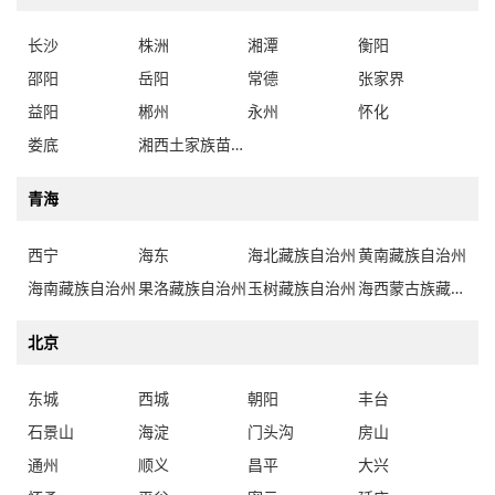
长沙
株洲
湘潭
衡阳
邵阳
岳阳
常德
张家界
益阳
郴州
永州
怀化
娄底
湘西土家族苗族自治州
青海
西宁
海东
海北藏族自治州
黄南藏族自治州
海南藏族自治州
果洛藏族自治州
玉树藏族自治州
海西蒙古族藏族自治州
北京
东城
西城
朝阳
丰台
石景山
海淀
门头沟
房山
通州
顺义
昌平
大兴