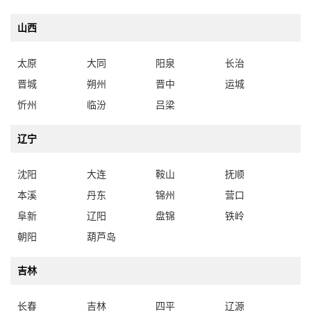
山西
太原
大同
阳泉
长治
晋城
朔州
晋中
运城
忻州
临汾
吕梁
辽宁
沈阳
大连
鞍山
抚顺
本溪
丹东
锦州
营口
阜新
辽阳
盘锦
铁岭
朝阳
葫芦岛
吉林
长春
吉林
四平
辽源