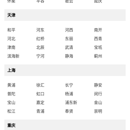
怀柔
平谷
密云
延庆
天津
和平
河东
河西
南开
河北
红桥
东丽
西青
津南
北辰
武清
宝坻
滨海新
宁河
静海
蓟州
上海
黄浦
徐汇
长宁
静安
普陀
虹口
杨浦
闵行
宝山
嘉定
浦东新
金山
松江
青浦
奉贤
崇明
重庆