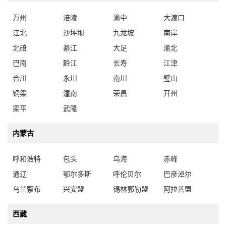
万州
涪陵
渝中
大渡口
江北
沙坪坝
九龙坡
南岸
北碚
綦江
大足
渝北
巴南
黔江
长寿
江津
合川
永川
南川
璧山
铜梁
潼南
荣昌
开州
梁平
武隆
内蒙古
呼和浩特
包头
乌海
赤峰
通辽
鄂尔多斯
呼伦贝尔
巴彦淖尔
乌兰察布
兴安盟
锡林郭勒盟
阿拉善盟
西藏