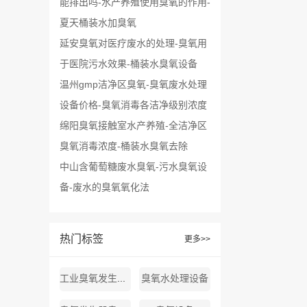
能排出吗-水产养殖使用臭氧的作用-
夏天桶装水加臭氧
延安臭氧对医疗废水的处理-臭氧用
于医院污水效果-桶装水臭氧设备
温州gmp洁净区臭氧-臭氧废水处理
设备价格-臭氧消毒各洁净级别浓度
绵阳臭氧接触室水产养殖-全洁净区
臭氧消毒浓度-桶装水臭氧去除
中山含葡萄糖废水臭氧-污水臭氧设
备-废水的臭氧氧化法
热门标签
更多>>
工业臭氧发生器厂家
臭氧水处理设备