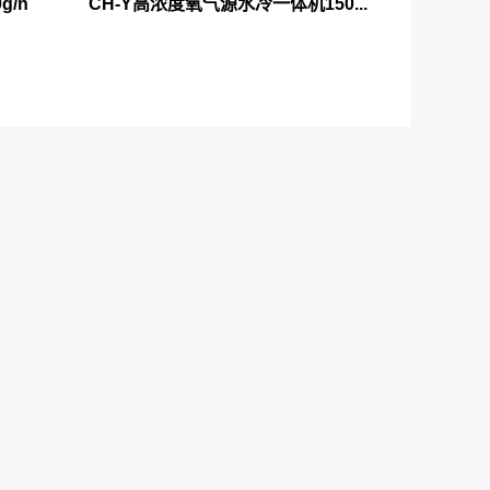
g/h
CH-Y高浓度氧气源水冷一体机150g/h