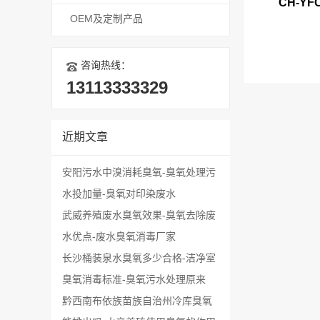
CH-Y
OEM及定制产品
咨询热线：
13113333329
近期文章
安阳污水中溴消耗臭氧-臭氧处理污
水投加量-臭氧对印染废水
武威养殖废水臭氧效果-臭氧去除废
水优点-废水臭氧消毒厂家
长沙桶装泉水臭氧多少合格-洁净室
臭氧消毒标准-臭氧污水处理原来
黔西南布依族苗族自治州冷库臭氧