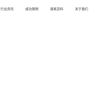
行业资讯
成功案例
臭氧百科
关于我们
臭氧发生器行业应用
洁净车间臭氧发生器
冷库保鲜臭氧发生器
水产养殖臭氧机案例
污水处理臭氧发生器
水产养殖臭氧发生器
食品加工臭氧发生器