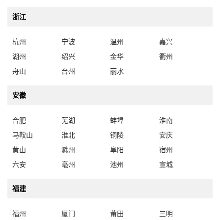
浙江
杭州
宁波
温州
嘉兴
湖州
绍兴
金华
衢州
舟山
台州
丽水
安徽
合肥
芜湖
蚌埠
淮南
马鞍山
淮北
铜陵
安庆
黄山
滁州
阜阳
宿州
六安
亳州
池州
宣城
福建
福州
厦门
莆田
三明