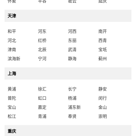
怀柔
平谷
密云
延庆
天津
和平
河东
河西
南开
河北
红桥
东丽
西青
津南
北辰
武清
宝坻
滨海新
宁河
静海
蓟州
上海
黄浦
徐汇
长宁
静安
普陀
虹口
杨浦
闵行
宝山
嘉定
浦东新
金山
松江
青浦
奉贤
崇明
重庆