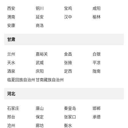
西安
铜川
宝鸡
咸阳
渭南
延安
汉中
榆林
安康
商洛
甘肃
兰州
嘉峪关
金昌
白银
天水
武威
张掖
平凉
酒泉
庆阳
定西
陇南
临夏回族自治州
甘南藏族自治州
河北
石家庄
唐山
秦皇岛
邯郸
邢台
保定
张家口
承德
沧州
廊坊
衡水