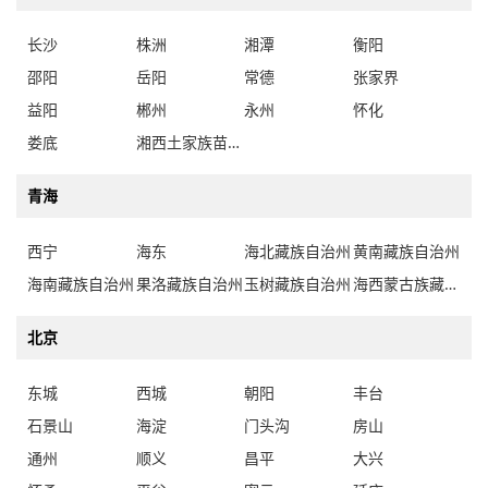
长沙
株洲
湘潭
衡阳
邵阳
岳阳
常德
张家界
益阳
郴州
永州
怀化
娄底
湘西土家族苗族自治州
青海
西宁
海东
海北藏族自治州
黄南藏族自治州
海南藏族自治州
果洛藏族自治州
玉树藏族自治州
海西蒙古族藏族自治州
北京
东城
西城
朝阳
丰台
石景山
海淀
门头沟
房山
通州
顺义
昌平
大兴