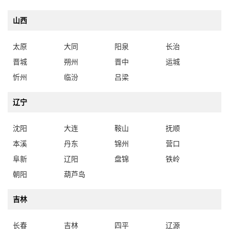
山西
太原
大同
阳泉
长治
晋城
朔州
晋中
运城
忻州
临汾
吕梁
辽宁
沈阳
大连
鞍山
抚顺
本溪
丹东
锦州
营口
阜新
辽阳
盘锦
铁岭
朝阳
葫芦岛
吉林
长春
吉林
四平
辽源