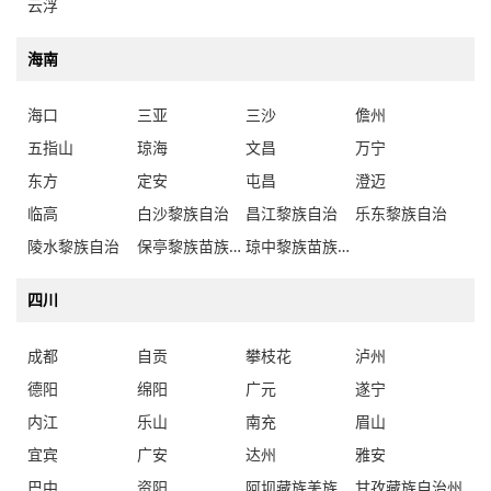
云浮
海南
海口
三亚
三沙
儋州
五指山
琼海
文昌
万宁
东方
定安
屯昌
澄迈
临高
白沙黎族自治
昌江黎族自治
乐东黎族自治
陵水黎族自治
保亭黎族苗族自治
琼中黎族苗族自治
四川
成都
自贡
攀枝花
泸州
德阳
绵阳
广元
遂宁
内江
乐山
南充
眉山
宜宾
广安
达州
雅安
巴中
资阳
阿坝藏族羌族自治州
甘孜藏族自治州