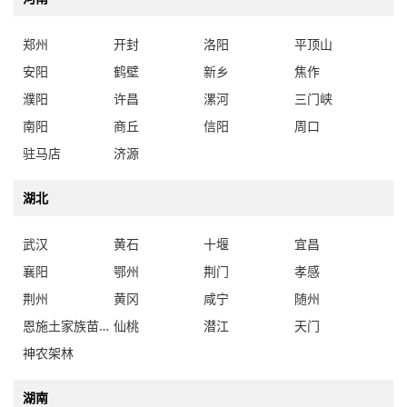
郑州
开封
洛阳
平顶山
安阳
鹤壁
新乡
焦作
濮阳
许昌
漯河
三门峡
南阳
商丘
信阳
周口
驻马店
济源
湖北
武汉
黄石
十堰
宜昌
襄阳
鄂州
荆门
孝感
荆州
黄冈
咸宁
随州
恩施土家族苗族自治州
仙桃
潜江
天门
神农架林
湖南