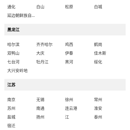
通化
白山
松原
白城
延边朝鲜族自治州
黑龙江
哈尔滨
齐齐哈尔
鸡西
鹤岗
双鸭山
大庆
伊春
佳木斯
七台河
牡丹江
黑河
绥化
大兴安岭地
江苏
南京
无锡
徐州
常州
苏州
南通
连云港
淮安
盐城
扬州
江
泰州
宿迁