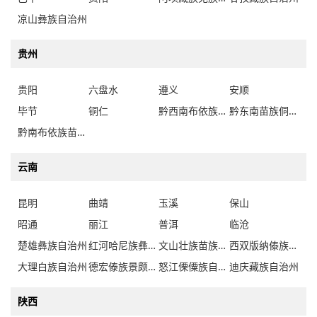
凉山彝族自治州
贵州
贵阳
六盘水
遵义
安顺
毕节
铜仁
黔西南布依族苗族自治州
黔东南苗族侗族自治州
黔南布依族苗族自治州
云南
昆明
曲靖
玉溪
保山
昭通
丽江
普洱
临沧
楚雄彝族自治州
红河哈尼族彝族自治州
文山壮族苗族自治州
西双版纳傣族自治州
大理白族自治州
德宏傣族景颇族自治州
怒江傈僳族自治州
迪庆藏族自治州
陕西