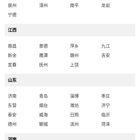
泉州
漳州
南平
龙岩
宁德
江西
南昌
景德
萍乡
九江
新余
鹰潭
赣州
吉安
宜春
抚州
上饶
山东
济南
青岛
淄博
枣庄
东营
烟台
潍坊
济宁
泰安
威海
日照
临沂
德州
聊城
滨州
菏泽
河南