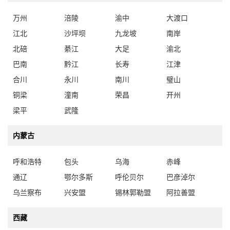
万州
涪陵
渝中
大渡口
江北
沙坪坝
九龙坡
南岸
北碚
綦江
大足
渝北
巴南
黔江
长寿
江津
合川
永川
南川
璧山
铜梁
潼南
荣昌
开州
梁平
武隆
内蒙古
呼和浩特
包头
乌海
赤峰
通辽
鄂尔多斯
呼伦贝尔
巴彦淖尔
乌兰察布
兴安盟
锡林郭勒盟
阿拉善盟
西藏