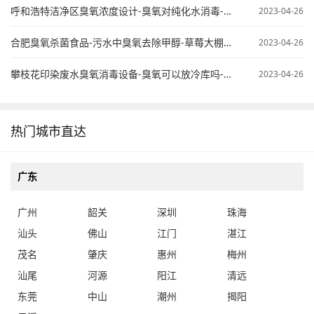
呼和浩特洁净区臭氧浓度设计-臭氧对纯化水消毒-臭氧纯水杀菌
2023-04-26
合肥臭氧杀菌食品-污水中臭氧去除甲醇-草莓大棚臭氧使用
2023-04-26
攀枝花印染废水臭氧消毒设备-臭氧可以放冷库吗-桶装水臭氧处理
2023-04-26
热门城市直达
广东
广州
韶关
深圳
珠海
汕头
佛山
江门
湛江
茂名
肇庆
惠州
梅州
汕尾
河源
阳江
清远
东莞
中山
潮州
揭阳