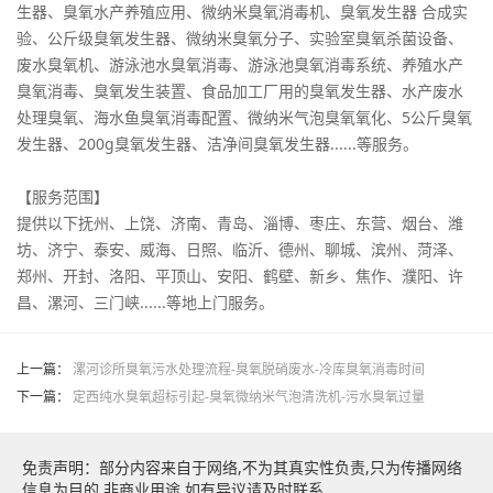
生器、臭氧水产养殖应用、微纳米臭氧消毒机、臭氧发生器 合成实
验、公斤级臭氧发生器、微纳米臭氧分子、实验室臭氧杀菌设备、
废水臭氧机、游泳池水臭氧消毒、游泳池臭氧消毒系统、养殖水产
臭氧消毒、臭氧发生装置、食品加工厂用的臭氧发生器、水产废水
处理臭氧、海水鱼臭氧消毒配置、微纳米气泡臭氧氧化、5公斤臭氧
发生器、200g臭氧发生器、洁净间臭氧发生器......等服务。
【服务范围】
提供以下抚州、上饶、济南、青岛、淄博、枣庄、东营、烟台、潍
坊、济宁、泰安、威海、日照、临沂、德州、聊城、滨州、菏泽、
郑州、开封、洛阳、平顶山、安阳、鹤壁、新乡、焦作、濮阳、许
昌、漯河、三门峡......等地上门服务。
上一篇：
漯河诊所臭氧污水处理流程-臭氧脱硝废水-冷库臭氧消毒时间
下一篇：
定西纯水臭氧超标引起-臭氧微纳米气泡清洗机-污水臭氧过量
免责声明：部分内容来自于网络,不为其真实性负责,只为传播网络
信息为目的,非商业用途,如有异议请及时联系