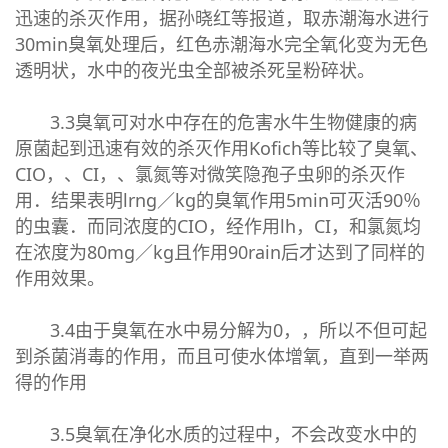
迅速的杀灭作用，据孙晓红等报道，取赤潮海水进行
30min臭氧处理后，红色赤潮海水完全氧化变为无色
透明状，水中的夜光虫全部被杀死呈粉碎状。
3.3臭氧可对水中存在的危害水牛生物健康的病
原菌起到迅速有效的杀灭作用Kofich等比较了臭氧、
CIO，、CI，、氯氮等对微笑隐孢子虫卵的杀灭作
用．结果表明lrng／kg的臭氧作用5min可灭活90％
的虫囊．而同浓度的CIO，经作用lh，CI，和氯氮均
在浓度为80mg／kg且作用90rain后才达到了同样的
作用效果。
3.4由于臭氧在水中易分解为0，，所以不但可起
到杀菌消毒的作用，而且可使水体增氧，直到一举两
得的作用
3.5臭氧在净化水质的过程中，不会改变水中的