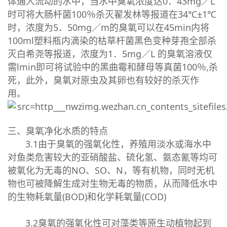
体通人流动的水中，当水中臭氧浓度达0．43mg／L
时可将大肠杆菌100％杀灭翟发林等报道在34℃±1℃
时，浓度为5．50mg／m的臭氧可以在45min内将
100ml塑料瓶内滴染的枯草杆菌黑色变种芽孢全部杀
灭白希尧等报道，浓度为1．5mg／L 的臭氧溶液仅
需lmin即可将试验中的黑曲霉和酵母等真菌100％,杀
死，此外，臭氧对原虫及其卵也有较好的杀灭作
用。
三、臭氧净化水质的特点
3.1由于臭氧的强氧化性，养殖用淡水或海水中
对鱼类危害较大的亚硝酸盐、硫化氢、氨态氰等均可
被氧化为无毒的NO、SO、N，等有机物，同时无机
物也可被降解生成对生物无毒的物质，从而降低水中
的生物耗氧量(BOD)和化学耗氧量(COD)
3.2臭氧的强氧化性可对藻类等原生动植物起到