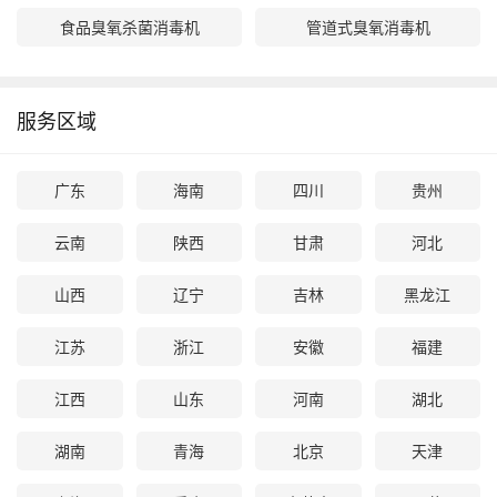
食品臭氧杀菌消毒机
管道式臭氧消毒机
服务区域
广东
海南
四川
贵州
云南
陕西
甘肃
河北
山西
辽宁
吉林
黑龙江
江苏
浙江
安徽
福建
江西
山东
河南
湖北
湖南
青海
北京
天津