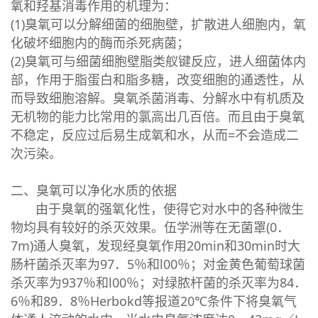
氧和羟基消毒作用的机理为：
(1)臭氧可以分解细菌的细胞壁，扩散进人细胞内，氧
化破坏细胞内的酶而杀死病菌；
(2)臭氧可与细菌细胞壁脂类舣键反应，进人细菌体内
部，作用于脂蛋白和脂多糖，改变细胞的通透性，从
而导致细胞溶解。臭氧杀菌消毒、分解水中有机质及
无机物的能力比常用的氯高出几百倍。而且由于臭氧
不稳定，反应过后易生成氧和水，从而=不会造成二
次污染。
二、臭氧可以净化水质的依据
由于臭氧的强氧化性，使得它对水中的各种微生
物均具有较好的杀灭效果。伍学洲等在无菌罩(0．
7m)通人臭氧，发现经臭氧作用20min和30min时大
肠杆菌杀灭率为97．5％和l00％；对金黄色葡萄球菌
杀灭率为937％和l00％；对绿脓杆菌的杀灭率为84．
6％和89．8％Herbokd等报道20℃条件下将臭氧气