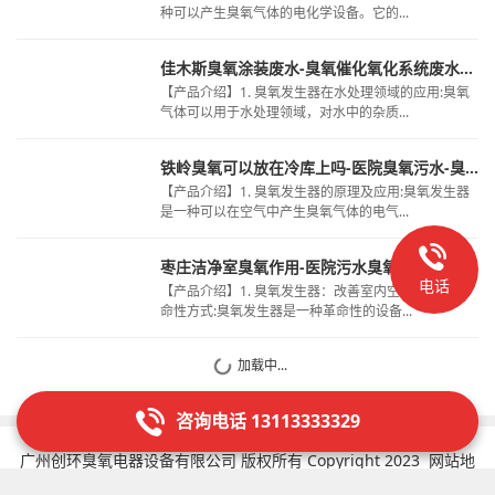
种可以产生臭氧气体的电化学设备。它的...
佳木斯臭氧涂装废水-臭氧催化氧化系统废水处理-超纯水RO进水臭氧
【产品介绍】1. 臭氧发生器在水处理领域的应用:臭氧
气体可以用于水处理领域，对水中的杂质...
铁岭臭氧可以放在冷库上吗-医院臭氧污水-臭氧脱色装置
【产品介绍】1. 臭氧发生器的原理及应用:臭氧发生器
是一种可以在空气中产生臭氧气体的电气...
枣庄洁净室臭氧作用-医院污水臭氧消毒排放标准-臭氧微纳米曝气机有用吗
电话
【产品介绍】1. 臭氧发生器：改善室内空气质量的革
命性方式:臭氧发生器是一种革命性的设备...
加载中...
咨询电话 13113333329
广州创环臭氧电器设备有限公司 版权所有 Copyright 2023
网站地
图