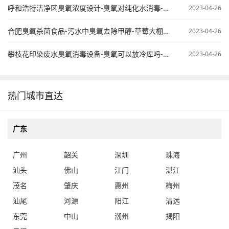
呼和浩特洁净区臭氧浓度设计-臭氧对纯化水消毒-臭氧纯水杀菌
2023-04-26
合肥臭氧杀菌食品-污水中臭氧去除甲醇-草莓大棚臭氧使用
2023-04-26
攀枝花印染废水臭氧消毒设备-臭氧可以放冷库吗-桶装水臭氧处理
2023-04-26
热门城市直达
广东
广州
韶关
深圳
珠海
汕头
佛山
江门
湛江
茂名
肇庆
惠州
梅州
汕尾
河源
阳江
清远
东莞
中山
潮州
揭阳