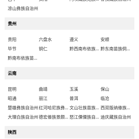
凉山彝族自治州
贵州
贵阳
六盘水
遵义
安顺
毕节
铜仁
黔西南布依族苗族自治州
黔东南苗族侗族自治州
黔南布依族苗族自治州
云南
昆明
曲靖
玉溪
保山
昭通
丽江
普洱
临沧
楚雄彝族自治州
红河哈尼族彝族自治州
文山壮族苗族自治州
西双版纳傣族自治州
大理白族自治州
德宏傣族景颇族自治州
怒江傈僳族自治州
迪庆藏族自治州
陕西