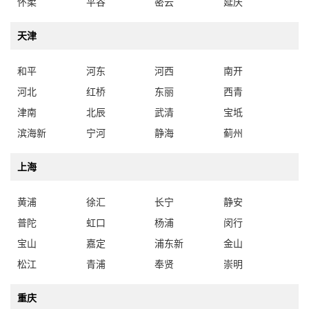
怀柔
平谷
密云
延庆
天津
和平
河东
河西
南开
河北
红桥
东丽
西青
津南
北辰
武清
宝坻
滨海新
宁河
静海
蓟州
上海
黄浦
徐汇
长宁
静安
普陀
虹口
杨浦
闵行
宝山
嘉定
浦东新
金山
松江
青浦
奉贤
崇明
重庆