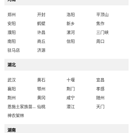
郑州
开封
洛阳
平顶山
安阳
鹤壁
新乡
焦作
濮阳
许昌
漯河
三门峡
南阳
商丘
信阳
周口
驻马店
济源
湖北
武汉
黄石
十堰
宜昌
襄阳
鄂州
荆门
孝感
荆州
黄冈
咸宁
随州
恩施土家族苗族自治州
仙桃
潜江
天门
神农架林
湖南