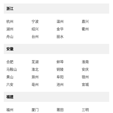
浙江
杭州
宁波
温州
嘉兴
湖州
绍兴
金华
衢州
舟山
台州
丽水
安徽
合肥
芜湖
蚌埠
淮南
马鞍山
淮北
铜陵
安庆
黄山
滁州
阜阳
宿州
六安
亳州
池州
宣城
福建
福州
厦门
莆田
三明