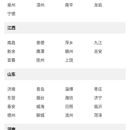
泉州
漳州
南平
龙岩
宁德
江西
南昌
景德
萍乡
九江
新余
鹰潭
赣州
吉安
宜春
抚州
上饶
山东
济南
青岛
淄博
枣庄
东营
烟台
潍坊
济宁
泰安
威海
日照
临沂
德州
聊城
滨州
菏泽
河南