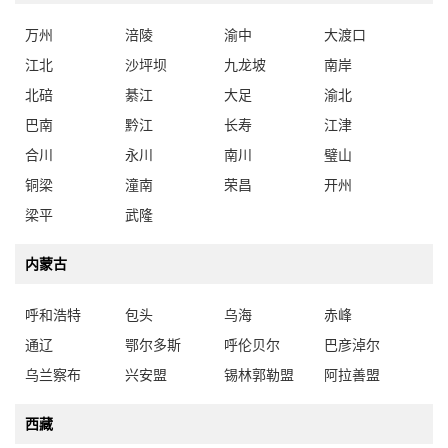
万州
涪陵
渝中
大渡口
江北
沙坪坝
九龙坡
南岸
北碚
綦江
大足
渝北
巴南
黔江
长寿
江津
合川
永川
南川
璧山
铜梁
潼南
荣昌
开州
梁平
武隆
内蒙古
呼和浩特
包头
乌海
赤峰
通辽
鄂尔多斯
呼伦贝尔
巴彦淖尔
乌兰察布
兴安盟
锡林郭勒盟
阿拉善盟
西藏