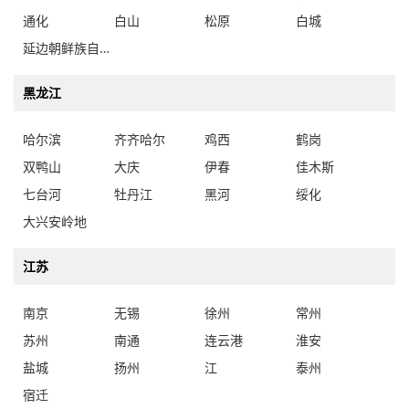
通化
白山
松原
白城
延边朝鲜族自治州
黑龙江
哈尔滨
齐齐哈尔
鸡西
鹤岗
双鸭山
大庆
伊春
佳木斯
七台河
牡丹江
黑河
绥化
大兴安岭地
江苏
南京
无锡
徐州
常州
苏州
南通
连云港
淮安
盐城
扬州
江
泰州
宿迁