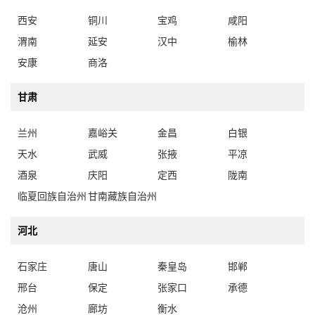
西安
铜川
宝鸡
咸阳
渭南
延安
汉中
榆林
安康
商洛
甘肃
兰州
嘉峪关
金昌
白银
天水
武威
张掖
平凉
酒泉
庆阳
定西
陇南
临夏回族自治州
甘南藏族自治州
河北
石家庄
唐山
秦皇岛
邯郸
邢台
保定
张家口
承德
沧州
廊坊
衡水