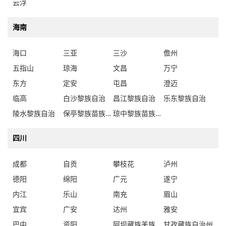
云浮
海南
海口
三亚
三沙
儋州
五指山
琼海
文昌
万宁
东方
定安
屯昌
澄迈
临高
白沙黎族自治
昌江黎族自治
乐东黎族自治
陵水黎族自治
保亭黎族苗族自治
琼中黎族苗族自治
四川
成都
自贡
攀枝花
泸州
德阳
绵阳
广元
遂宁
内江
乐山
南充
眉山
宜宾
广安
达州
雅安
巴中
资阳
阿坝藏族羌族自治州
甘孜藏族自治州