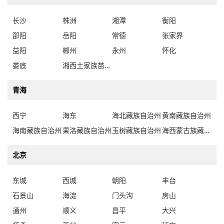
长沙
株洲
湘潭
衡阳
邵阳
岳阳
常德
张家界
益阳
郴州
永州
怀化
娄底
湘西土家族苗族自治州
青海
西宁
海东
海北藏族自治州
黄南藏族自治州
海南藏族自治州
果洛藏族自治州
玉树藏族自治州
海西蒙古族藏族自治州
北京
东城
西城
朝阳
丰台
石景山
海淀
门头沟
房山
通州
顺义
昌平
大兴