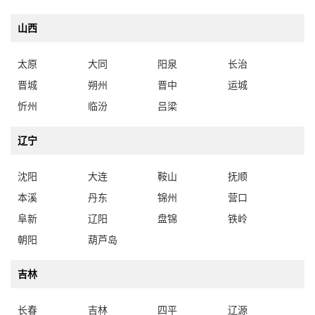
山西
太原
大同
阳泉
长治
晋城
朔州
晋中
运城
忻州
临汾
吕梁
辽宁
沈阳
大连
鞍山
抚顺
本溪
丹东
锦州
营口
阜新
辽阳
盘锦
铁岭
朝阳
葫芦岛
吉林
长春
吉林
四平
辽源