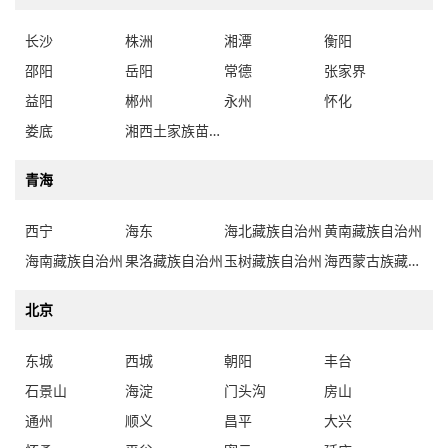
长沙
株洲
湘潭
衡阳
邵阳
岳阳
常德
张家界
益阳
郴州
永州
怀化
娄底
湘西土家族苗族自治州
青海
西宁
海东
海北藏族自治州
黄南藏族自治州
海南藏族自治州
果洛藏族自治州
玉树藏族自治州
海西蒙古族藏族自治州
北京
东城
西城
朝阳
丰台
石景山
海淀
门头沟
房山
通州
顺义
昌平
大兴