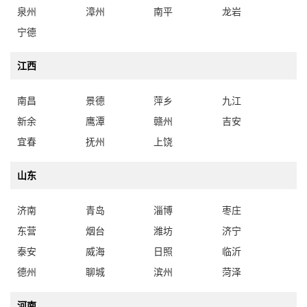
泉州
漳州
南平
龙岩
宁德
江西
南昌
景德
萍乡
九江
新余
鹰潭
赣州
吉安
宜春
抚州
上饶
山东
济南
青岛
淄博
枣庄
东营
烟台
潍坊
济宁
泰安
威海
日照
临沂
德州
聊城
滨州
菏泽
河南