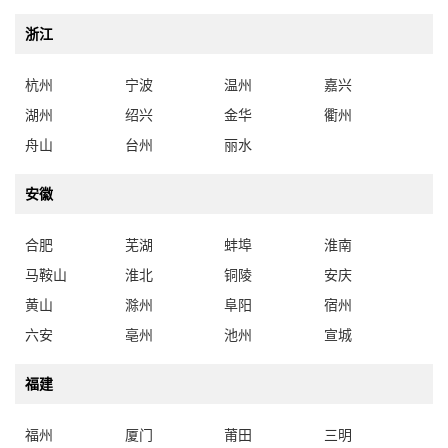
浙江
杭州
宁波
温州
嘉兴
湖州
绍兴
金华
衢州
舟山
台州
丽水
安徽
合肥
芜湖
蚌埠
淮南
马鞍山
淮北
铜陵
安庆
黄山
滁州
阜阳
宿州
六安
亳州
池州
宣城
福建
福州
厦门
莆田
三明