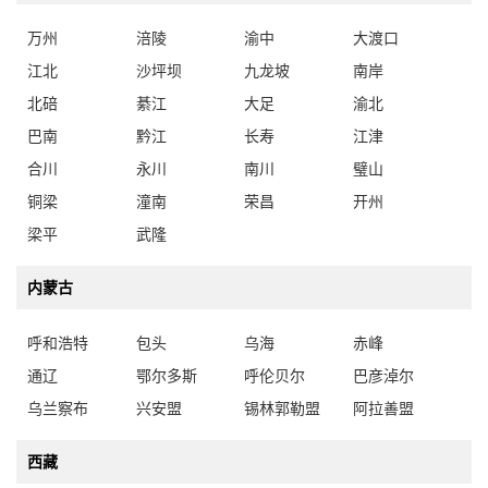
万州
涪陵
渝中
大渡口
江北
沙坪坝
九龙坡
南岸
北碚
綦江
大足
渝北
巴南
黔江
长寿
江津
合川
永川
南川
璧山
铜梁
潼南
荣昌
开州
梁平
武隆
内蒙古
呼和浩特
包头
乌海
赤峰
通辽
鄂尔多斯
呼伦贝尔
巴彦淖尔
乌兰察布
兴安盟
锡林郭勒盟
阿拉善盟
西藏