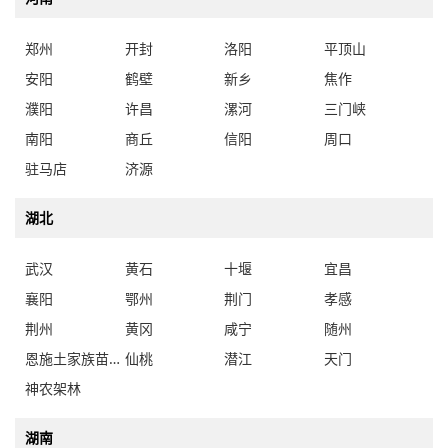
郑州
开封
洛阳
平顶山
安阳
鹤壁
新乡
焦作
濮阳
许昌
漯河
三门峡
南阳
商丘
信阳
周口
驻马店
济源
湖北
武汉
黄石
十堰
宜昌
襄阳
鄂州
荆门
孝感
荆州
黄冈
咸宁
随州
恩施土家族苗族自治州
仙桃
潜江
天门
神农架林
湖南