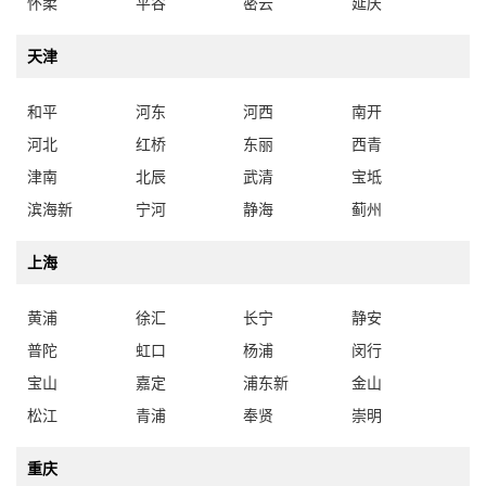
怀柔
平谷
密云
延庆
天津
和平
河东
河西
南开
河北
红桥
东丽
西青
津南
北辰
武清
宝坻
滨海新
宁河
静海
蓟州
上海
黄浦
徐汇
长宁
静安
普陀
虹口
杨浦
闵行
宝山
嘉定
浦东新
金山
松江
青浦
奉贤
崇明
重庆