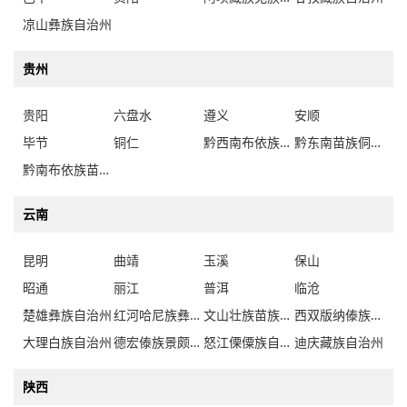
凉山彝族自治州
贵州
贵阳
六盘水
遵义
安顺
毕节
铜仁
黔西南布依族苗族自治州
黔东南苗族侗族自治州
黔南布依族苗族自治州
云南
昆明
曲靖
玉溪
保山
昭通
丽江
普洱
临沧
楚雄彝族自治州
红河哈尼族彝族自治州
文山壮族苗族自治州
西双版纳傣族自治州
大理白族自治州
德宏傣族景颇族自治州
怒江傈僳族自治州
迪庆藏族自治州
陕西