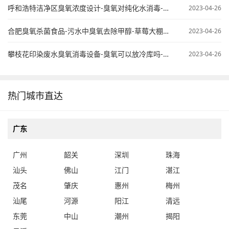
呼和浩特洁净区臭氧浓度设计-臭氧对纯化水消毒-臭氧纯水杀菌
2023-04-26
合肥臭氧杀菌食品-污水中臭氧去除甲醇-草莓大棚臭氧使用
2023-04-26
攀枝花印染废水臭氧消毒设备-臭氧可以放冷库吗-桶装水臭氧处理
2023-04-26
热门城市直达
广东
广州
韶关
深圳
珠海
汕头
佛山
江门
湛江
茂名
肇庆
惠州
梅州
汕尾
河源
阳江
清远
东莞
中山
潮州
揭阳