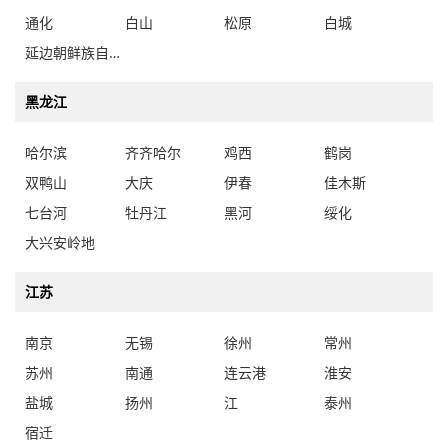
通化
白山
松原
白城
延边朝鲜族自治州
黑龙江
哈尔滨
齐齐哈尔
鸡西
鹤岗
双鸭山
大庆
伊春
佳木斯
七台河
牡丹江
黑河
绥化
大兴安岭地
江苏
南京
无锡
徐州
常州
苏州
南通
连云港
淮安
盐城
扬州
江
泰州
宿迁