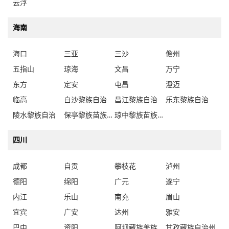
云浮
海南
海口
三亚
三沙
儋州
五指山
琼海
文昌
万宁
东方
定安
屯昌
澄迈
临高
白沙黎族自治
昌江黎族自治
乐东黎族自治
陵水黎族自治
保亭黎族苗族自治
琼中黎族苗族自治
四川
成都
自贡
攀枝花
泸州
德阳
绵阳
广元
遂宁
内江
乐山
南充
眉山
宜宾
广安
达州
雅安
巴中
资阳
阿坝藏族羌族自治州
甘孜藏族自治州