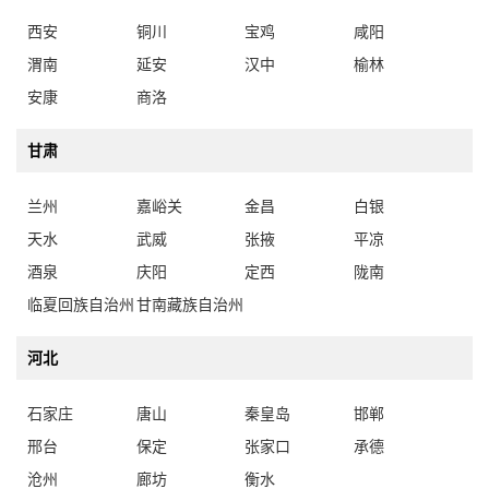
西安
铜川
宝鸡
咸阳
渭南
延安
汉中
榆林
安康
商洛
甘肃
兰州
嘉峪关
金昌
白银
天水
武威
张掖
平凉
酒泉
庆阳
定西
陇南
临夏回族自治州
甘南藏族自治州
河北
石家庄
唐山
秦皇岛
邯郸
邢台
保定
张家口
承德
沧州
廊坊
衡水