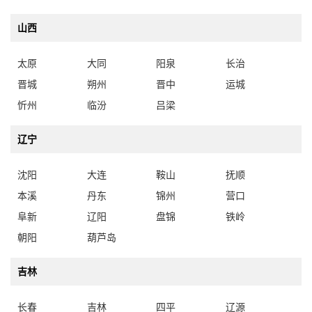
山西
太原
大同
阳泉
长治
晋城
朔州
晋中
运城
忻州
临汾
吕梁
辽宁
沈阳
大连
鞍山
抚顺
本溪
丹东
锦州
营口
阜新
辽阳
盘锦
铁岭
朝阳
葫芦岛
吉林
长春
吉林
四平
辽源