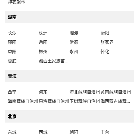
神农架林
湖南
长沙
株洲
湘潭
衡阳
邵阳
岳阳
常德
张家界
益阳
郴州
永州
怀化
娄底
湘西土家族苗族自治州
青海
西宁
海东
海北藏族自治州
黄南藏族自治州
海南藏族自治州
果洛藏族自治州
玉树藏族自治州
海西蒙古族藏族自治州
北京
东城
西城
朝阳
丰台