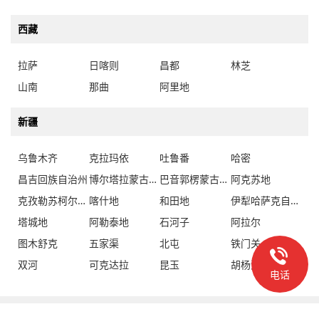
西藏
拉萨
日喀则
昌都
林芝
山南
那曲
阿里地
新疆
乌鲁木齐
克拉玛依
吐鲁番
哈密
昌吉回族自治州
博尔塔拉蒙古自治州
巴音郭楞蒙古自治州
阿克苏地
克孜勒苏柯尔克孜自治州
喀什地
和田地
伊犁哈萨克自治州
塔城地
阿勒泰地
石河子
阿拉尔
图木舒克
五家渠
北屯
铁门关
双河
可克达拉
昆玉
胡杨河
电话