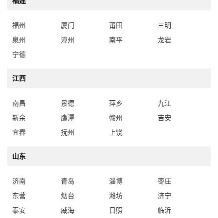
福建
福州
厦门
莆田
三明
泉州
漳州
南平
龙岩
宁德
江西
南昌
景德
萍乡
九江
新余
鹰潭
赣州
吉安
宜春
抚州
上饶
山东
济南
青岛
淄博
枣庄
东营
烟台
潍坊
济宁
泰安
威海
日照
临沂