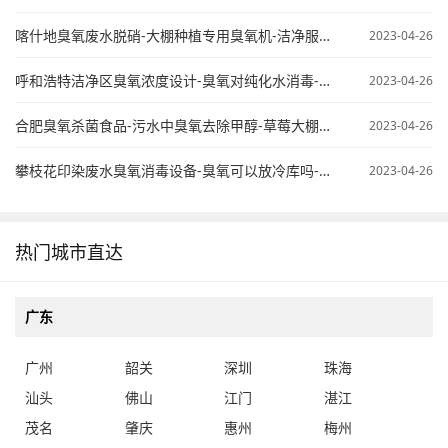
喀什地臭氧废水脱硝-大棚种植专用臭氧机-洁净服臭氧灭菌
2023-04-26
呼和浩特洁净区臭氧浓度设计-臭氧对纯化水消毒-臭氧纯水杀菌
2023-04-26
合肥臭氧杀菌食品-污水中臭氧去除甲醇-草莓大棚臭氧使用
2023-04-26
攀枝花印染废水臭氧消毒设备-臭氧可以放冷库吗-桶装水臭氧处理
2023-04-26
热门城市直达
广东
广州
韶关
深圳
珠海
汕头
佛山
江门
湛江
茂名
肇庆
惠州
梅州