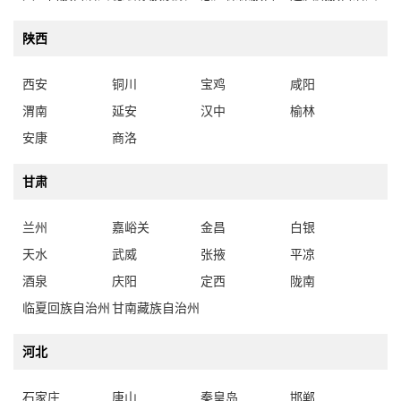
陕西
西安
铜川
宝鸡
咸阳
渭南
延安
汉中
榆林
安康
商洛
甘肃
兰州
嘉峪关
金昌
白银
天水
武威
张掖
平凉
酒泉
庆阳
定西
陇南
临夏回族自治州
甘南藏族自治州
河北
石家庄
唐山
秦皇岛
邯郸