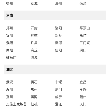
德州
聊城
滨州
菏泽
河南
郑州
开封
洛阳
平顶山
安阳
鹤壁
新乡
焦作
濮阳
许昌
漯河
三门峡
南阳
商丘
信阳
周口
驻马店
济源
湖北
武汉
黄石
十堰
宜昌
襄阳
鄂州
荆门
孝感
荆州
黄冈
咸宁
随州
恩施土家族苗族自治州
仙桃
潜江
天门