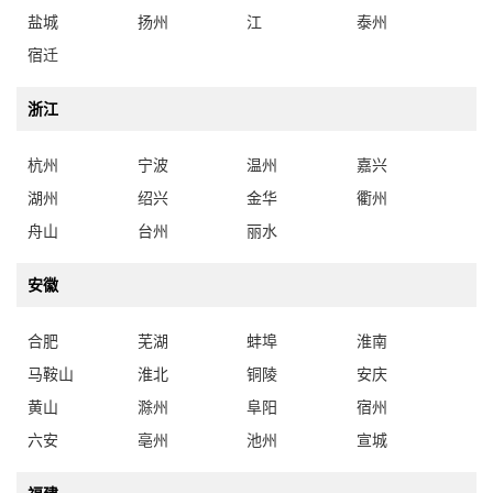
盐城
扬州
江
泰州
宿迁
浙江
杭州
宁波
温州
嘉兴
湖州
绍兴
金华
衢州
舟山
台州
丽水
安徽
合肥
芜湖
蚌埠
淮南
马鞍山
淮北
铜陵
安庆
黄山
滁州
阜阳
宿州
六安
亳州
池州
宣城