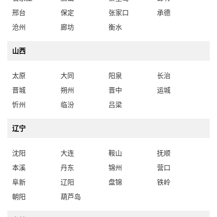
邢台
保定
张家口
承德
沧州
廊坊
衡水
山西
太原
大同
阳泉
长治
晋城
朔州
晋中
运城
忻州
临汾
吕梁
辽宁
沈阳
大连
鞍山
抚顺
本溪
丹东
锦州
营口
阜新
辽阳
盘锦
铁岭
朝阳
葫芦岛