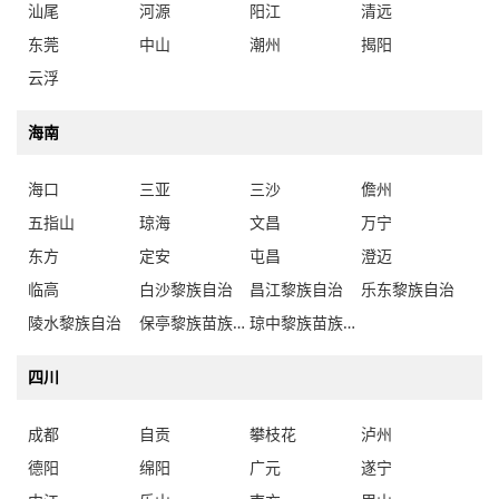
汕尾
河源
阳江
清远
东莞
中山
潮州
揭阳
云浮
海南
海口
三亚
三沙
儋州
五指山
琼海
文昌
万宁
东方
定安
屯昌
澄迈
临高
白沙黎族自治
昌江黎族自治
乐东黎族自治
陵水黎族自治
保亭黎族苗族自治
琼中黎族苗族自治
四川
成都
自贡
攀枝花
泸州
德阳
绵阳
广元
遂宁