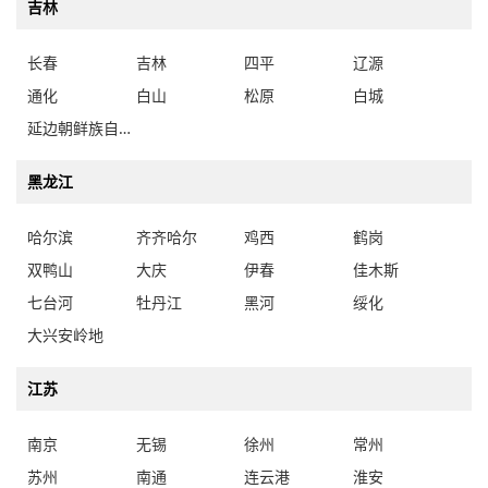
吉林
长春
吉林
四平
辽源
通化
白山
松原
白城
延边朝鲜族自治州
黑龙江
哈尔滨
齐齐哈尔
鸡西
鹤岗
双鸭山
大庆
伊春
佳木斯
七台河
牡丹江
黑河
绥化
大兴安岭地
江苏
南京
无锡
徐州
常州
苏州
南通
连云港
淮安