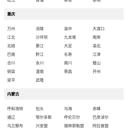
重庆
万州
涪陵
渝中
大渡口
江北
沙坪坝
九龙坡
南岸
北碚
綦江
大足
渝北
巴南
黔江
长寿
江津
合川
永川
南川
璧山
铜梁
潼南
荣昌
开州
梁平
武隆
内蒙古
呼和浩特
包头
乌海
赤峰
通辽
鄂尔多斯
呼伦贝尔
巴彦淖尔
乌兰察布
兴安盟
锡林郭勒盟
阿拉善盟