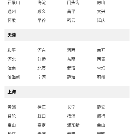
石景山
海淀
门头沟
房山
通州
顺义
昌平
大兴
怀柔
平谷
密云
延庆
天津
和平
河东
河西
南开
河北
红桥
东丽
西青
津南
北辰
武清
宝坻
滨海新
宁河
静海
蓟州
上海
黄浦
徐汇
长宁
静安
普陀
虹口
杨浦
闵行
宝山
嘉定
浦东新
金山
松江
青浦
奉贤
崇明