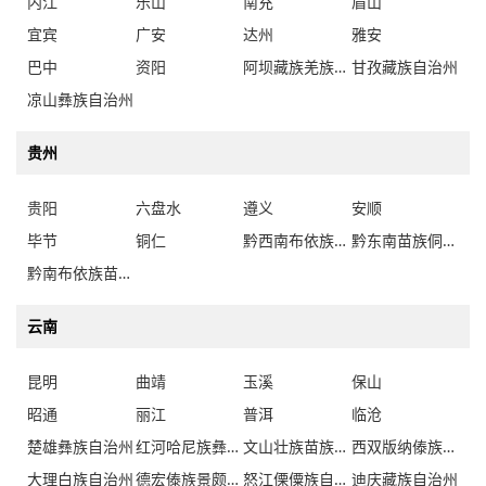
内江
乐山
南充
眉山
宜宾
广安
达州
雅安
巴中
资阳
阿坝藏族羌族自治州
甘孜藏族自治州
凉山彝族自治州
贵州
贵阳
六盘水
遵义
安顺
毕节
铜仁
黔西南布依族苗族自治州
黔东南苗族侗族自治州
黔南布依族苗族自治州
云南
昆明
曲靖
玉溪
保山
昭通
丽江
普洱
临沧
楚雄彝族自治州
红河哈尼族彝族自治州
文山壮族苗族自治州
西双版纳傣族自治州
大理白族自治州
德宏傣族景颇族自治州
怒江傈僳族自治州
迪庆藏族自治州