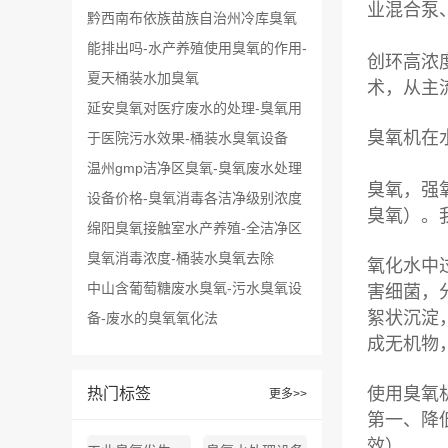
业混合泵
黔西南布依族苗族自治州冷库臭氧
能排出吗-水产养殖使用臭氧的作用-
创环高浓
夏天桶装水加臭氧
术，从主
延安臭氧对医疗废水的处理-臭氧用
臭氧机在
于医院污水效果-桶装水臭氧设备
温州gmp洁净区臭氧-臭氧废水处理
臭氧，强
设备价格-臭氧消毒各洁净级别浓度
臭氧）。
绵阳臭氧接触室水产养殖-全洁净区
臭氧消毒浓度-桶装水臭氧去除
氧化水中
中山含葡萄糖废水臭氧-污水臭氧设
害细菌，
絮状沉淀
备-废水的臭氧氧化法
成无机物
使用臭氧
热门标签
更多>>
第一、降
效）。