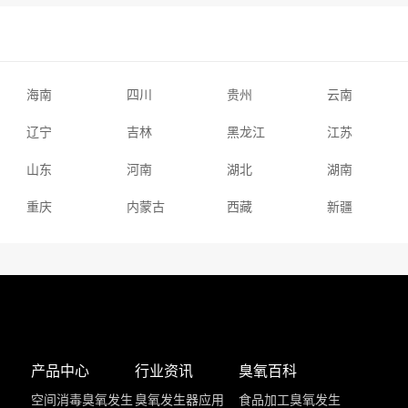
海南
四川
贵州
云南
辽宁
吉林
黑龙江
江苏
山东
河南
湖北
湖南
重庆
内蒙古
西藏
新疆
产品中心
行业资讯
臭氧百科
空间消毒臭氧发生
臭氧发生器应用
食品加工臭氧发生