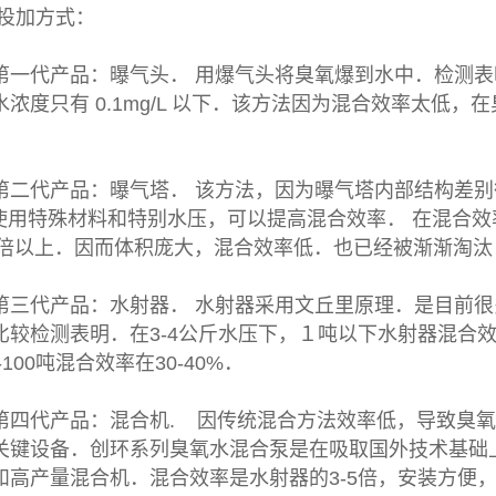
氧投加方式：
第一代产品：曝气头． 用爆气头将臭氧爆到水中．检测
水浓度只有 0.1mg/L 以下．该方法因为混合效率太低
第二代产品：曝气塔． 该方法，因为曝气塔内部结构差
%．使用特殊材料和特别水压，可以提高混合效率． 在混合
00 倍以上．因而体积庞大，混合效率低．也已经被渐渐淘
第三代产品：水射器． 水射器采用文丘里原理．是目前
较检测表明．在3-4公斤水压下，１吨以下水射器混合效率在
.5-100吨混合效率在30-40%．
第四代产品：混合机. 因传统混合方法效率低，导致臭
关键设备．创环系列臭氧水混合泵是在吸取国外技术基础
和高产量混合机．混合效率是水射器的3-5倍，安装方便