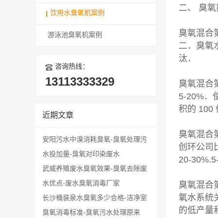
二、 臭
饮用水臭氧机案例
臭氧混合
游泳池臭氧机案例
二．臭氧
汰．
咨询热线：
13113333329
臭氧混合
5-20
积的 1
近期文章
臭氧混合
安阳污水中溴消耗臭氧-臭氧处理污
创环公司比
水投加量-臭氧对印染废水
20-30%
武威养殖废水臭氧效果-臭氧去除废
水优点-废水臭氧消毒厂家
臭氧混合
氧水系统
长沙桶装泉水臭氧多少合格-洁净室
的低产量
臭氧消毒标准-臭氧污水处理原来