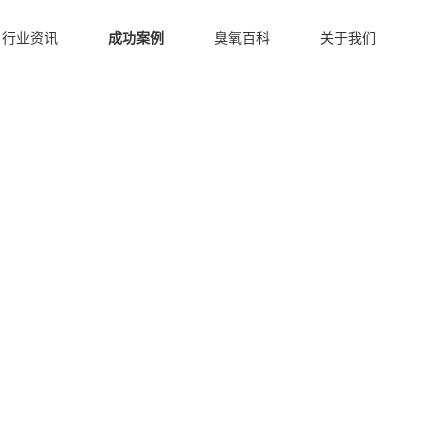
行业资讯
成功案例
臭氧百科
关于我们
臭氧发生器行业应用
洁净车间臭氧发生器
冷库保鲜臭氧发生器
水产养殖臭氧机案例
污水处理臭氧发生器
水产养殖臭氧发生器
食品加工臭氧发生器