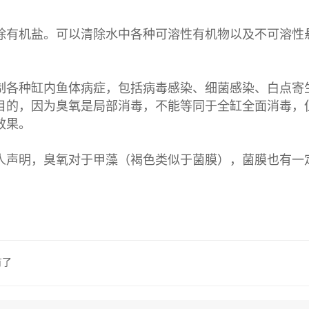
除有机盐。可以清除水中各种可溶性有机物以及不可溶性
。
制各种缸内鱼体病症，包括病毒感染、细菌感染、白点寄
目的，因为臭氧是局部消毒，不能等同于全缸全面消毒，
效果。
人声明，臭氧对于甲藻（褐色类似于菌膜），菌膜也有一
有了