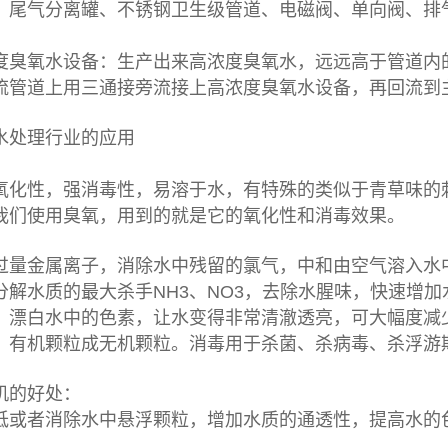
、尾气分离罐、不锈钢卫生级管道、电磁阀、单向阀、排
度臭氧水设备：生产出来高浓度臭氧水，远远高于管道内
流管道上用三通接旁流接上高浓度臭氧水设备，再回流到
水处理行业的应用
氧化性，强消毒性，易溶于水，有特殊的类似于青草味的
我们使用臭氧，用到的就是它的氧化性和消毒效果。
过量金属离子，消除水中残留的氯气，中和由空气溶入水
分解水质的最大杀手NH3、NO3，去除水腥味，快速增
，漂白水中的色素，让水变得非常清澈透亮，可大幅度减
，有机颗粒成无机颗粒。消毒用于杀菌、杀病毒、杀浮游
机的好处：
低或者消除水中悬浮颗粒，增加水质的通透性，提高水的