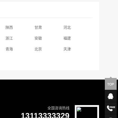
陕西
甘肃
河北
浙江
安徽
福建
青海
北京
天津
全国咨询热线
13113333329