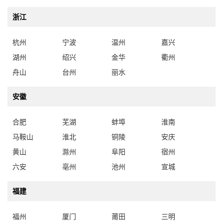
浙江
杭州
宁波
温州
嘉兴
湖州
绍兴
金华
衢州
舟山
台州
丽水
安徽
合肥
芜湖
蚌埠
淮南
马鞍山
淮北
铜陵
安庆
黄山
滁州
阜阳
宿州
六安
亳州
池州
宣城
福建
福州
厦门
莆田
三明