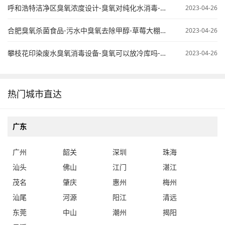
呼和浩特洁净区臭氧浓度设计-臭氧对纯化水消毒-臭氧纯水杀菌
2023-04-26
合肥臭氧杀菌食品-污水中臭氧去除甲醇-草莓大棚臭氧使用
2023-04-26
攀枝花印染废水臭氧消毒设备-臭氧可以放冷库吗-桶装水臭氧处理
2023-04-26
热门城市直达
广东
广州
韶关
深圳
珠海
汕头
佛山
江门
湛江
茂名
肇庆
惠州
梅州
汕尾
河源
阳江
清远
东莞
中山
潮州
揭阳