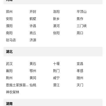
郑州
开封
洛阳
平顶山
安阳
鹤壁
新乡
焦作
濮阳
许昌
漯河
三门峡
南阳
商丘
信阳
周口
驻马店
济源
湖北
武汉
黄石
十堰
宜昌
襄阳
鄂州
荆门
孝感
荆州
黄冈
咸宁
随州
恩施土家族苗族自治州
仙桃
潜江
天门
神农架林
湖南