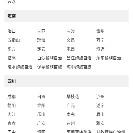
云浮
海南
海口
三亚
三沙
儋州
五指山
琼海
文昌
万宁
东方
定安
屯昌
澄迈
临高
白沙黎族自治
昌江黎族自治
乐东黎族自治
陵水黎族自治
保亭黎族苗族自治
琼中黎族苗族自治
四川
成都
自贡
攀枝花
泸州
德阳
绵阳
广元
遂宁
内江
乐山
南充
眉山
宜宾
广安
达州
雅安
巴中
资阳
阿坝藏族羌族自治州
甘孜藏族自治州