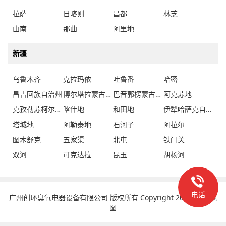
拉萨
日喀则
昌都
林芝
山南
那曲
阿里地
新疆
乌鲁木齐
克拉玛依
吐鲁番
哈密
昌吉回族自治州
博尔塔拉蒙古自治州
巴音郭楞蒙古自治州
阿克苏地
克孜勒苏柯尔克孜自治州
喀什地
和田地
伊犁哈萨克自治州
塔城地
阿勒泰地
石河子
阿拉尔
图木舒克
五家渠
北屯
铁门关
双河
可克达拉
昆玉
胡杨河
电话
广州创环臭氧电器设备有限公司 版权所有 Copyright 2023
网站地
图