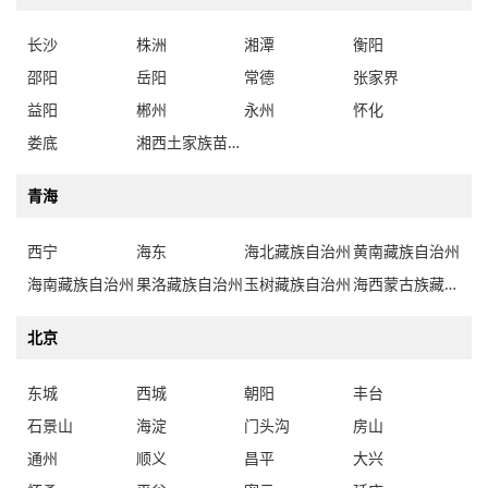
长沙
株洲
湘潭
衡阳
邵阳
岳阳
常德
张家界
益阳
郴州
永州
怀化
娄底
湘西土家族苗族自治州
青海
西宁
海东
海北藏族自治州
黄南藏族自治州
海南藏族自治州
果洛藏族自治州
玉树藏族自治州
海西蒙古族藏族自治州
北京
东城
西城
朝阳
丰台
石景山
海淀
门头沟
房山
通州
顺义
昌平
大兴