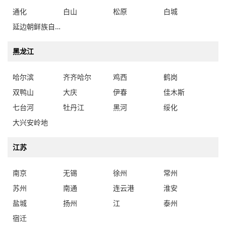
通化
白山
松原
白城
延边朝鲜族自治州
黑龙江
哈尔滨
齐齐哈尔
鸡西
鹤岗
双鸭山
大庆
伊春
佳木斯
七台河
牡丹江
黑河
绥化
大兴安岭地
江苏
南京
无锡
徐州
常州
苏州
南通
连云港
淮安
盐城
扬州
江
泰州
宿迁