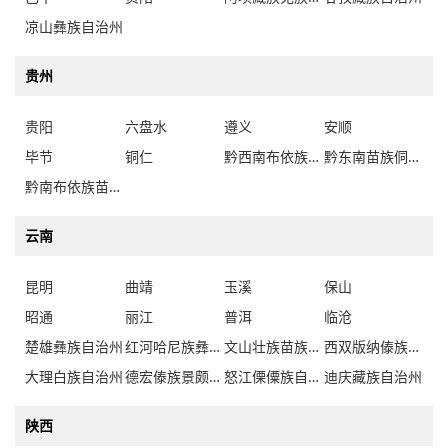
凉山彝族自治州
贵州
贵阳
六盘水
遵义
安顺
毕节
铜仁
黔西南布依族苗族自治州
黔东南苗族侗族自治州
黔南布依族苗族自治州
云南
昆明
曲靖
玉溪
保山
昭通
丽江
普洱
临沧
楚雄彝族自治州
红河哈尼族彝族自治州
文山壮族苗族自治州
西双版纳傣族自治州
大理白族自治州
德宏傣族景颇族自治州
怒江傈僳族自治州
迪庆藏族自治州
陕西