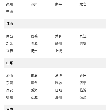
泉州
漳州
南平
龙岩
宁德
江西
南昌
景德
萍乡
九江
新余
鹰潭
赣州
吉安
宜春
抚州
上饶
山东
济南
青岛
淄博
枣庄
东营
烟台
潍坊
济宁
泰安
威海
日照
临沂
德州
聊城
滨州
菏泽
河南