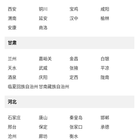
西安
铜川
宝鸡
咸阳
渭南
延安
汉中
榆林
安康
商洛
甘肃
兰州
嘉峪关
金昌
白银
天水
武威
张掖
平凉
酒泉
庆阳
定西
陇南
临夏回族自治州
甘南藏族自治州
河北
石家庄
唐山
秦皇岛
邯郸
邢台
保定
张家口
承德
沧州
廊坊
衡水