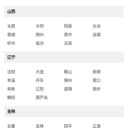
山西
太原
大同
阳泉
长治
晋城
朔州
晋中
运城
忻州
临汾
吕梁
辽宁
沈阳
大连
鞍山
抚顺
本溪
丹东
锦州
营口
阜新
辽阳
盘锦
铁岭
朝阳
葫芦岛
吉林
长春
吉林
四平
辽源