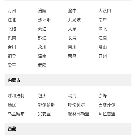
万州
涪陵
渝中
大渡口
江北
沙坪坝
九龙坡
南岸
北碚
綦江
大足
渝北
巴南
黔江
长寿
江津
合川
永川
南川
璧山
铜梁
潼南
荣昌
开州
梁平
武隆
内蒙古
呼和浩特
包头
乌海
赤峰
通辽
鄂尔多斯
呼伦贝尔
巴彦淖尔
乌兰察布
兴安盟
锡林郭勒盟
阿拉善盟
西藏