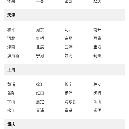
怀柔
平谷
密云
延庆
天津
和平
河东
河西
南开
河北
红桥
东丽
西青
津南
北辰
武清
宝坻
滨海新
宁河
静海
蓟州
上海
黄浦
徐汇
长宁
静安
普陀
虹口
杨浦
闵行
宝山
嘉定
浦东新
金山
松江
青浦
奉贤
崇明
重庆