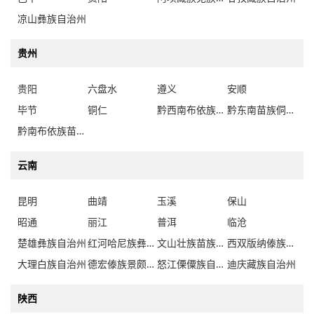
凉山彝族自治州
贵州
贵阳
六盘水
遵义
安顺
毕节
铜仁
黔西南布依族苗族自治州
黔东南苗族侗族自治州
黔南布依族苗族自治州
云南
昆明
曲靖
玉溪
保山
昭通
丽江
普洱
临沧
楚雄彝族自治州
红河哈尼族彝族自治州
文山壮族苗族自治州
西双版纳傣族自治州
大理白族自治州
德宏傣族景颇族自治州
怒江傈僳族自治州
迪庆藏族自治州
陕西