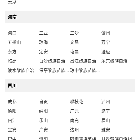
云浮
海南
海口
三亚
三沙
儋州
五指山
琼海
文昌
万宁
东方
定安
屯昌
澄迈
临高
白沙黎族自治
昌江黎族自治
乐东黎族自治
陵水黎族自治
保亭黎族苗族自治
琼中黎族苗族自治
四川
成都
自贡
攀枝花
泸州
德阳
绵阳
广元
遂宁
内江
乐山
南充
眉山
宜宾
广安
达州
雅安
巴中
资阳
阿坝藏族羌族自治州
甘孜藏族自治州