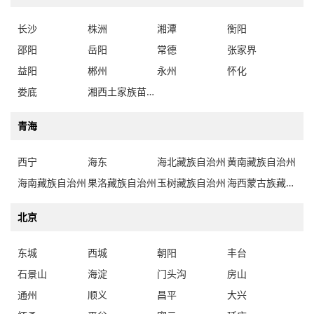
长沙
株洲
湘潭
衡阳
邵阳
岳阳
常德
张家界
益阳
郴州
永州
怀化
娄底
湘西土家族苗族自治州
青海
西宁
海东
海北藏族自治州
黄南藏族自治州
海南藏族自治州
果洛藏族自治州
玉树藏族自治州
海西蒙古族藏族自治州
北京
东城
西城
朝阳
丰台
石景山
海淀
门头沟
房山
通州
顺义
昌平
大兴