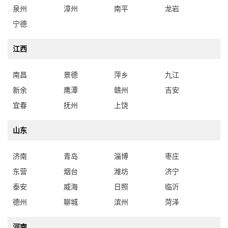
泉州
漳州
南平
龙岩
宁德
江西
南昌
景德
萍乡
九江
新余
鹰潭
赣州
吉安
宜春
抚州
上饶
山东
济南
青岛
淄博
枣庄
东营
烟台
潍坊
济宁
泰安
威海
日照
临沂
德州
聊城
滨州
菏泽
河南