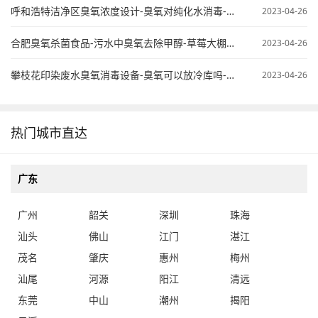
呼和浩特洁净区臭氧浓度设计-臭氧对纯化水消毒-臭氧纯水杀菌
2023-04-26
合肥臭氧杀菌食品-污水中臭氧去除甲醇-草莓大棚臭氧使用
2023-04-26
攀枝花印染废水臭氧消毒设备-臭氧可以放冷库吗-桶装水臭氧处理
2023-04-26
热门城市直达
广东
广州
韶关
深圳
珠海
汕头
佛山
江门
湛江
茂名
肇庆
惠州
梅州
汕尾
河源
阳江
清远
东莞
中山
潮州
揭阳