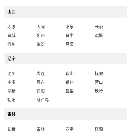
山西
太原
大同
阳泉
长治
晋城
朔州
晋中
运城
忻州
临汾
吕梁
辽宁
沈阳
大连
鞍山
抚顺
本溪
丹东
锦州
营口
阜新
辽阳
盘锦
铁岭
朝阳
葫芦岛
吉林
长春
吉林
四平
辽源