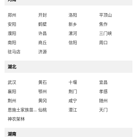
郑州
开封
洛阳
平顶山
安阳
鹤壁
新乡
焦作
濮阳
许昌
漯河
三门峡
南阳
商丘
信阳
周口
驻马店
济源
湖北
武汉
黄石
十堰
宜昌
襄阳
鄂州
荆门
孝感
荆州
黄冈
咸宁
随州
恩施土家族苗族自治州
仙桃
潜江
天门
神农架林
湖南