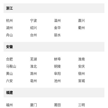
浙江
杭州
宁波
温州
嘉兴
湖州
绍兴
金华
衢州
舟山
台州
丽水
安徽
合肥
芜湖
蚌埠
淮南
马鞍山
淮北
铜陵
安庆
黄山
滁州
阜阳
宿州
六安
亳州
池州
宣城
福建
福州
厦门
莆田
三明