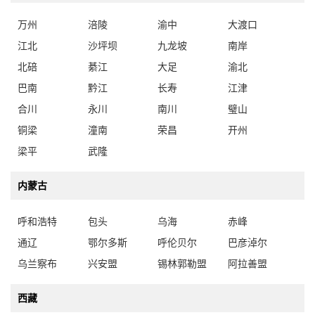
万州
涪陵
渝中
大渡口
江北
沙坪坝
九龙坡
南岸
北碚
綦江
大足
渝北
巴南
黔江
长寿
江津
合川
永川
南川
璧山
铜梁
潼南
荣昌
开州
梁平
武隆
内蒙古
呼和浩特
包头
乌海
赤峰
通辽
鄂尔多斯
呼伦贝尔
巴彦淖尔
乌兰察布
兴安盟
锡林郭勒盟
阿拉善盟
西藏