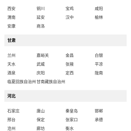
西安
铜川
宝鸡
咸阳
渭南
延安
汉中
榆林
安康
商洛
甘肃
兰州
嘉峪关
金昌
白银
天水
武威
张掖
平凉
酒泉
庆阳
定西
陇南
临夏回族自治州
甘南藏族自治州
河北
石家庄
唐山
秦皇岛
邯郸
邢台
保定
张家口
承德
沧州
廊坊
衡水