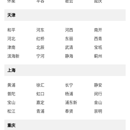
怀柔
平谷
密云
延庆
天津
和平
河东
河西
南开
河北
红桥
东丽
西青
津南
北辰
武清
宝坻
滨海新
宁河
静海
蓟州
上海
黄浦
徐汇
长宁
静安
普陀
虹口
杨浦
闵行
宝山
嘉定
浦东新
金山
松江
青浦
奉贤
崇明
重庆