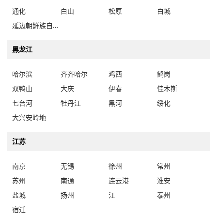
通化
白山
松原
白城
延边朝鲜族自治州
黑龙江
哈尔滨
齐齐哈尔
鸡西
鹤岗
双鸭山
大庆
伊春
佳木斯
七台河
牡丹江
黑河
绥化
大兴安岭地
江苏
南京
无锡
徐州
常州
苏州
南通
连云港
淮安
盐城
扬州
江
泰州
宿迁