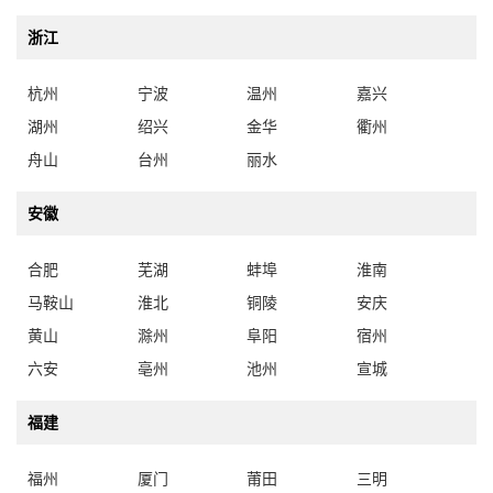
浙江
杭州
宁波
温州
嘉兴
湖州
绍兴
金华
衢州
舟山
台州
丽水
安徽
合肥
芜湖
蚌埠
淮南
马鞍山
淮北
铜陵
安庆
黄山
滁州
阜阳
宿州
六安
亳州
池州
宣城
福建
福州
厦门
莆田
三明