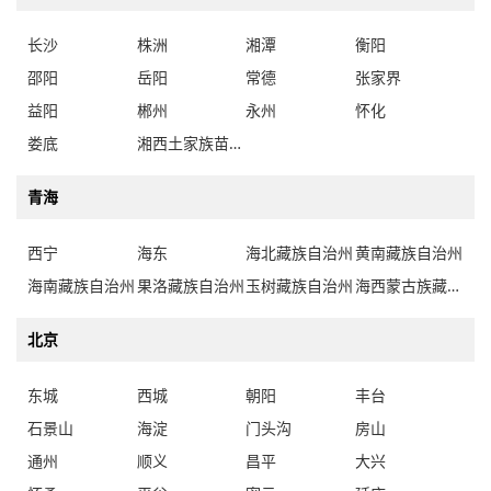
长沙
株洲
湘潭
衡阳
邵阳
岳阳
常德
张家界
益阳
郴州
永州
怀化
娄底
湘西土家族苗族自治州
青海
西宁
海东
海北藏族自治州
黄南藏族自治州
海南藏族自治州
果洛藏族自治州
玉树藏族自治州
海西蒙古族藏族自治州
北京
东城
西城
朝阳
丰台
石景山
海淀
门头沟
房山
通州
顺义
昌平
大兴