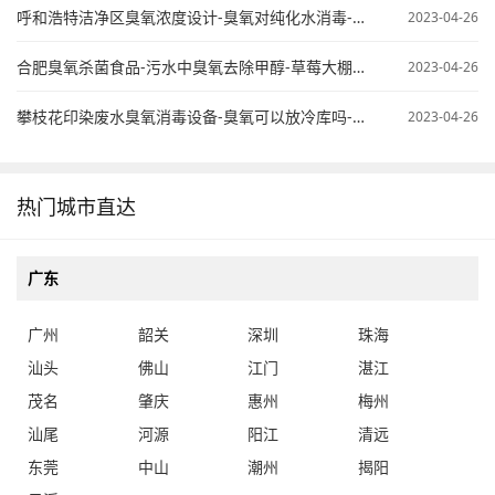
呼和浩特洁净区臭氧浓度设计-臭氧对纯化水消毒-臭氧纯水杀菌
2023-04-26
合肥臭氧杀菌食品-污水中臭氧去除甲醇-草莓大棚臭氧使用
2023-04-26
攀枝花印染废水臭氧消毒设备-臭氧可以放冷库吗-桶装水臭氧处理
2023-04-26
热门城市直达
广东
广州
韶关
深圳
珠海
汕头
佛山
江门
湛江
茂名
肇庆
惠州
梅州
汕尾
河源
阳江
清远
东莞
中山
潮州
揭阳