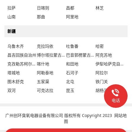
拉萨
日喀则
昌都
林芝
山南
那曲
阿里地
新疆
乌鲁木齐
克拉玛依
吐鲁番
哈密
昌吉回族自治州
博尔塔拉蒙古自治州
巴音郭楞蒙古自治州
阿克苏地
克孜勒苏柯尔克孜自治州
喀什地
和田地
伊犁哈萨克自治州
塔城地
阿勒泰地
石河子
阿拉尔
图木舒克
五家渠
北屯
铁门关
双河
可克达拉
昆玉
胡杨河
电话
广州创环臭氧电器设备有限公司 版权所有 Copyright 2023
网站地
图