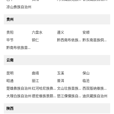
凉山彝族自治州
贵州
贵阳
六盘水
遵义
安顺
毕节
铜仁
黔西南布依族苗族自治州
黔东南苗族侗族自治州
黔南布依族苗族自治州
云南
昆明
曲靖
玉溪
保山
昭通
丽江
普洱
临沧
楚雄彝族自治州
红河哈尼族彝族自治州
文山壮族苗族自治州
西双版纳傣族自治州
大理白族自治州
德宏傣族景颇族自治州
怒江傈僳族自治州
迪庆藏族自治州
陕西