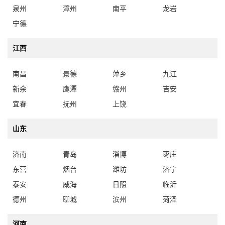
泉州
漳州
南平
龙岩
宁德
江西
南昌
景德
萍乡
九江
新余
鹰潭
赣州
吉安
宜春
抚州
上饶
山东
济南
青岛
淄博
枣庄
东营
烟台
潍坊
济宁
泰安
威海
日照
临沂
德州
聊城
滨州
菏泽
河南