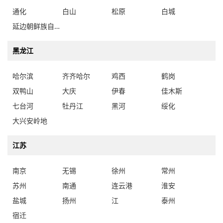
通化
白山
松原
白城
延边朝鲜族自治州
黑龙江
哈尔滨
齐齐哈尔
鸡西
鹤岗
双鸭山
大庆
伊春
佳木斯
七台河
牡丹江
黑河
绥化
大兴安岭地
江苏
南京
无锡
徐州
常州
苏州
南通
连云港
淮安
盐城
扬州
江
泰州
宿迁