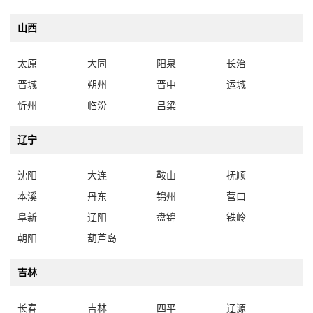
山西
太原
大同
阳泉
长治
晋城
朔州
晋中
运城
忻州
临汾
吕梁
辽宁
沈阳
大连
鞍山
抚顺
本溪
丹东
锦州
营口
阜新
辽阳
盘锦
铁岭
朝阳
葫芦岛
吉林
长春
吉林
四平
辽源