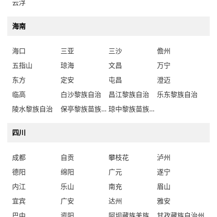
云浮
海南
海口
三亚
三沙
儋州
五指山
琼海
文昌
万宁
东方
定安
屯昌
澄迈
临高
白沙黎族自治
昌江黎族自治
乐东黎族自治
陵水黎族自治
保亭黎族苗族自治
琼中黎族苗族自治
四川
成都
自贡
攀枝花
泸州
德阳
绵阳
广元
遂宁
内江
乐山
南充
眉山
宜宾
广安
达州
雅安
巴中
资阳
阿坝藏族羌族自治州
甘孜藏族自治州