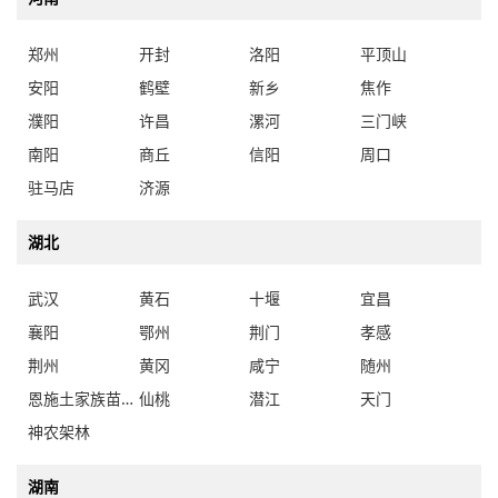
郑州
开封
洛阳
平顶山
安阳
鹤壁
新乡
焦作
濮阳
许昌
漯河
三门峡
南阳
商丘
信阳
周口
驻马店
济源
湖北
武汉
黄石
十堰
宜昌
襄阳
鄂州
荆门
孝感
荆州
黄冈
咸宁
随州
恩施土家族苗族自治州
仙桃
潜江
天门
神农架林
湖南