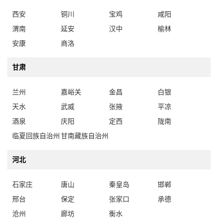
西安
铜川
宝鸡
咸阳
渭南
延安
汉中
榆林
安康
商洛
甘肃
兰州
嘉峪关
金昌
白银
天水
武威
张掖
平凉
酒泉
庆阳
定西
陇南
临夏回族自治州
甘南藏族自治州
河北
石家庄
唐山
秦皇岛
邯郸
邢台
保定
张家口
承德
沧州
廊坊
衡水