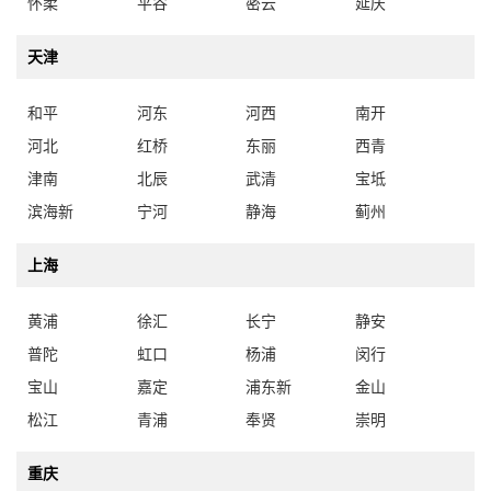
怀柔
平谷
密云
延庆
天津
和平
河东
河西
南开
河北
红桥
东丽
西青
津南
北辰
武清
宝坻
滨海新
宁河
静海
蓟州
上海
黄浦
徐汇
长宁
静安
普陀
虹口
杨浦
闵行
宝山
嘉定
浦东新
金山
松江
青浦
奉贤
崇明
重庆