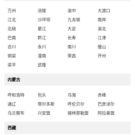
万州
涪陵
渝中
大渡口
江北
沙坪坝
九龙坡
南岸
北碚
綦江
大足
渝北
巴南
黔江
长寿
江津
合川
永川
南川
璧山
铜梁
潼南
荣昌
开州
梁平
武隆
内蒙古
呼和浩特
包头
乌海
赤峰
通辽
鄂尔多斯
呼伦贝尔
巴彦淖尔
乌兰察布
兴安盟
锡林郭勒盟
阿拉善盟
西藏