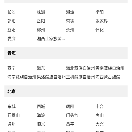
长沙
株洲
湘潭
衡阳
邵阳
岳阳
常德
张家界
益阳
郴州
永州
怀化
娄底
湘西土家族苗族自治州
青海
西宁
海东
海北藏族自治州
黄南藏族自治州
海南藏族自治州
果洛藏族自治州
玉树藏族自治州
海西蒙古族藏族自治州
北京
东城
西城
朝阳
丰台
石景山
海淀
门头沟
房山
通州
顺义
昌平
大兴