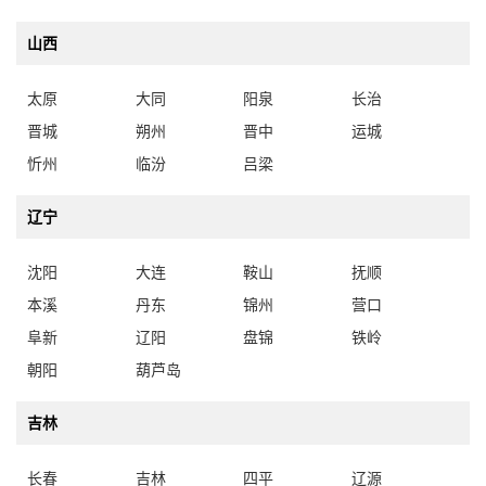
山西
太原
大同
阳泉
长治
晋城
朔州
晋中
运城
忻州
临汾
吕梁
辽宁
沈阳
大连
鞍山
抚顺
本溪
丹东
锦州
营口
阜新
辽阳
盘锦
铁岭
朝阳
葫芦岛
吉林
长春
吉林
四平
辽源