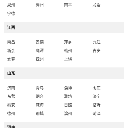
泉州
漳州
南平
龙岩
宁德
江西
南昌
景德
萍乡
九江
新余
鹰潭
赣州
吉安
宜春
抚州
上饶
山东
济南
青岛
淄博
枣庄
东营
烟台
潍坊
济宁
泰安
威海
日照
临沂
德州
聊城
滨州
菏泽
河南