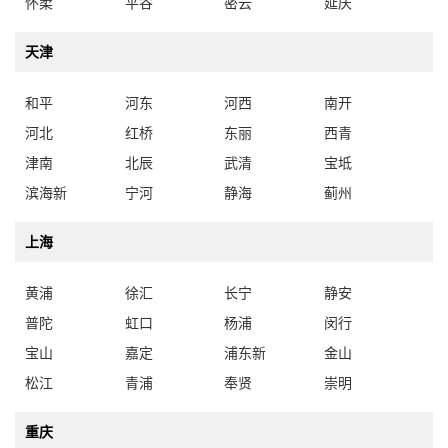
怀柔
平谷
密云
延庆
天津
和平
河东
河西
南开
河北
红桥
东丽
西青
津南
北辰
武清
宝坻
滨海新
宁河
静海
蓟州
上海
黄浦
徐汇
长宁
静安
普陀
虹口
杨浦
闵行
宝山
嘉定
浦东新
金山
松江
青浦
奉贤
崇明
重庆