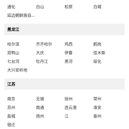
通化
白山
松原
白城
延边朝鲜族自治州
黑龙江
哈尔滨
齐齐哈尔
鸡西
鹤岗
双鸭山
大庆
伊春
佳木斯
七台河
牡丹江
黑河
绥化
大兴安岭地
江苏
南京
无锡
徐州
常州
苏州
南通
连云港
淮安
盐城
扬州
江
泰州
宿迁