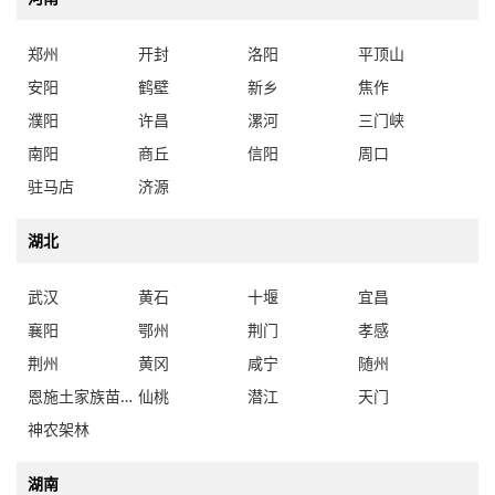
郑州
开封
洛阳
平顶山
安阳
鹤壁
新乡
焦作
濮阳
许昌
漯河
三门峡
南阳
商丘
信阳
周口
驻马店
济源
湖北
武汉
黄石
十堰
宜昌
襄阳
鄂州
荆门
孝感
荆州
黄冈
咸宁
随州
恩施土家族苗族自治州
仙桃
潜江
天门
神农架林
湖南