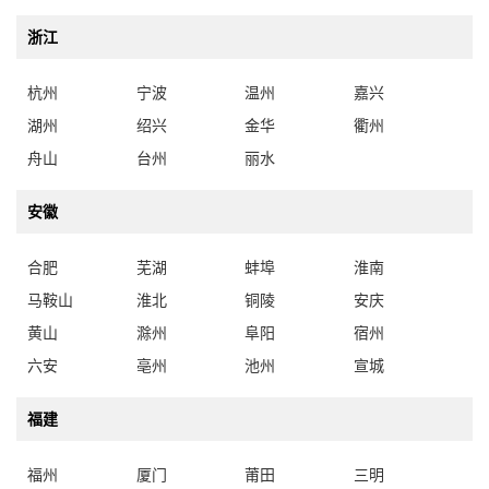
浙江
杭州
宁波
温州
嘉兴
湖州
绍兴
金华
衢州
舟山
台州
丽水
安徽
合肥
芜湖
蚌埠
淮南
马鞍山
淮北
铜陵
安庆
黄山
滁州
阜阳
宿州
六安
亳州
池州
宣城
福建
福州
厦门
莆田
三明