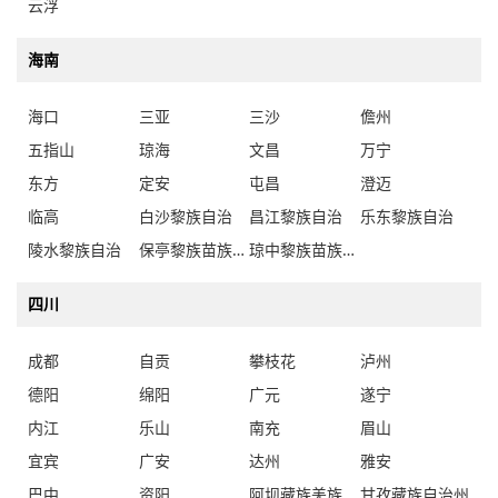
云浮
海南
海口
三亚
三沙
儋州
五指山
琼海
文昌
万宁
东方
定安
屯昌
澄迈
临高
白沙黎族自治
昌江黎族自治
乐东黎族自治
陵水黎族自治
保亭黎族苗族自治
琼中黎族苗族自治
四川
成都
自贡
攀枝花
泸州
德阳
绵阳
广元
遂宁
内江
乐山
南充
眉山
宜宾
广安
达州
雅安
巴中
资阳
阿坝藏族羌族自治州
甘孜藏族自治州