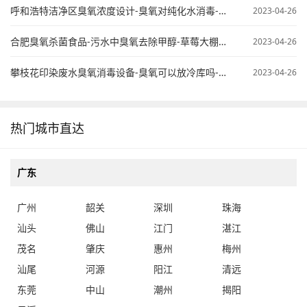
呼和浩特洁净区臭氧浓度设计-臭氧对纯化水消毒-臭氧纯水杀菌
2023-04-26
合肥臭氧杀菌食品-污水中臭氧去除甲醇-草莓大棚臭氧使用
2023-04-26
攀枝花印染废水臭氧消毒设备-臭氧可以放冷库吗-桶装水臭氧处理
2023-04-26
热门城市直达
广东
广州
韶关
深圳
珠海
汕头
佛山
江门
湛江
茂名
肇庆
惠州
梅州
汕尾
河源
阳江
清远
东莞
中山
潮州
揭阳