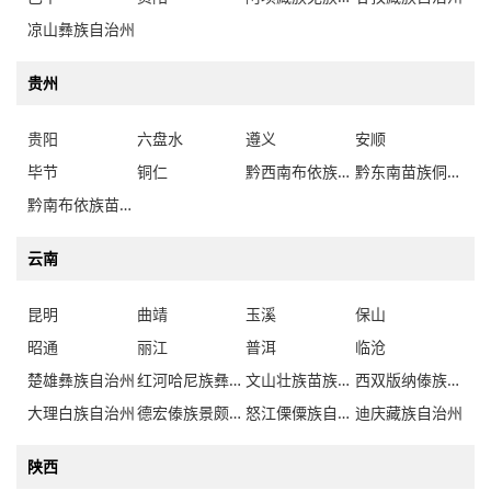
凉山彝族自治州
贵州
贵阳
六盘水
遵义
安顺
毕节
铜仁
黔西南布依族苗族自治州
黔东南苗族侗族自治州
黔南布依族苗族自治州
云南
昆明
曲靖
玉溪
保山
昭通
丽江
普洱
临沧
楚雄彝族自治州
红河哈尼族彝族自治州
文山壮族苗族自治州
西双版纳傣族自治州
大理白族自治州
德宏傣族景颇族自治州
怒江傈僳族自治州
迪庆藏族自治州
陕西