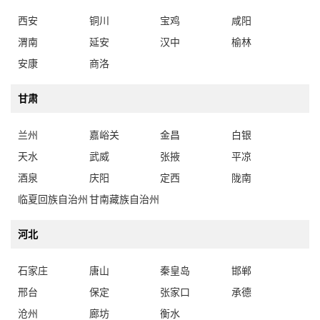
西安
铜川
宝鸡
咸阳
渭南
延安
汉中
榆林
安康
商洛
甘肃
兰州
嘉峪关
金昌
白银
天水
武威
张掖
平凉
酒泉
庆阳
定西
陇南
临夏回族自治州
甘南藏族自治州
河北
石家庄
唐山
秦皇岛
邯郸
邢台
保定
张家口
承德
沧州
廊坊
衡水