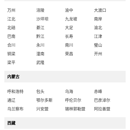
万州
涪陵
渝中
大渡口
江北
沙坪坝
九龙坡
南岸
北碚
綦江
大足
渝北
巴南
黔江
长寿
江津
合川
永川
南川
璧山
铜梁
潼南
荣昌
开州
梁平
武隆
内蒙古
呼和浩特
包头
乌海
赤峰
通辽
鄂尔多斯
呼伦贝尔
巴彦淖尔
乌兰察布
兴安盟
锡林郭勒盟
阿拉善盟
西藏