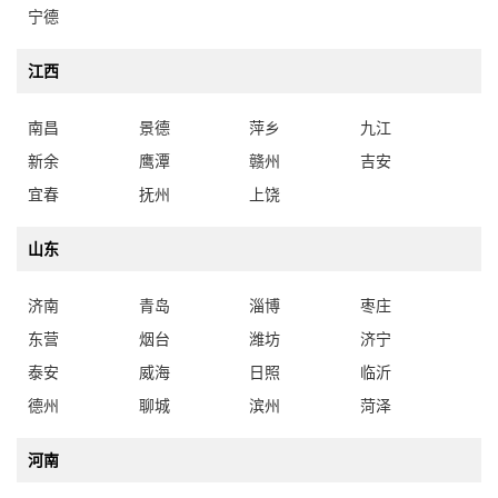
江西
南昌
景德
萍乡
九江
新余
鹰潭
赣州
吉安
宜春
抚州
上饶
山东
济南
青岛
淄博
枣庄
东营
烟台
潍坊
济宁
泰安
威海
日照
临沂
德州
聊城
滨州
菏泽
河南
郑州
开封
洛阳
平顶山