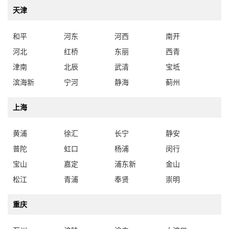
和平
河东
河西
南开
河北
红桥
东丽
西青
津南
北辰
武清
宝坻
滨海新
宁河
静海
蓟州
上海
黄浦
徐汇
长宁
静安
普陀
虹口
杨浦
闵行
宝山
嘉定
浦东新
金山
松江
青浦
奉贤
崇明
重庆
万州
涪陵
渝中
大渡口
江北
沙坪坝
九龙坡
南岸