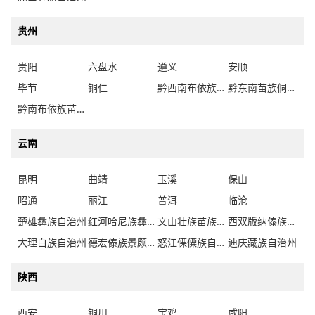
贵阳
六盘水
遵义
安顺
毕节
铜仁
黔西南布依族苗族自治州
黔东南苗族侗族自治州
黔南布依族苗族自治州
云南
昆明
曲靖
玉溪
保山
昭通
丽江
普洱
临沧
楚雄彝族自治州
红河哈尼族彝族自治州
文山壮族苗族自治州
西双版纳傣族自治州
大理白族自治州
德宏傣族景颇族自治州
怒江傈僳族自治州
迪庆藏族自治州
陕西
西安
铜川
宝鸡
咸阳
渭南
延安
汉中
榆林