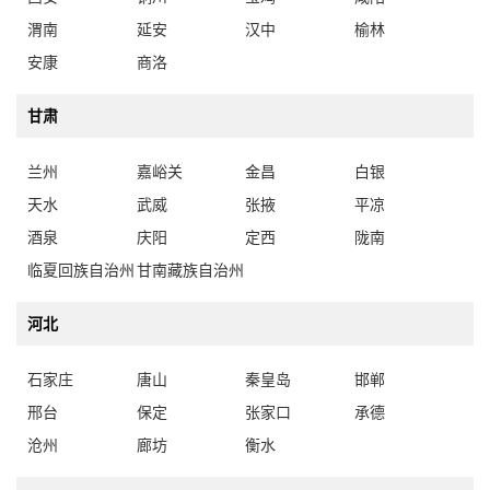
安康
商洛
甘肃
兰州
嘉峪关
金昌
白银
天水
武威
张掖
平凉
酒泉
庆阳
定西
陇南
临夏回族自治州
甘南藏族自治州
河北
石家庄
唐山
秦皇岛
邯郸
邢台
保定
张家口
承德
沧州
廊坊
衡水
山西