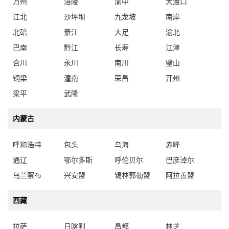
北碚
綦江
大足
渝北
巴南
黔江
长寿
江津
合川
永川
南川
璧山
铜梁
潼南
荣昌
开州
梁平
武隆
内蒙古
呼和浩特
包头
乌海
赤峰
通辽
鄂尔多斯
呼伦贝尔
巴彦淖尔
乌兰察布
兴安盟
锡林郭勒盟
阿拉善盟
西藏
拉萨
日喀则
昌都
林芝
山南
那曲
阿里地