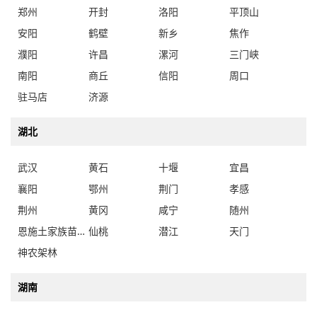
安阳
鹤壁
新乡
焦作
濮阳
许昌
漯河
三门峡
南阳
商丘
信阳
周口
驻马店
济源
湖北
武汉
黄石
十堰
宜昌
襄阳
鄂州
荆门
孝感
荆州
黄冈
咸宁
随州
恩施土家族苗族自治州
仙桃
潜江
天门
神农架林
湖南
长沙
株洲
湘潭
衡阳
邵阳
岳阳
常德
张家界