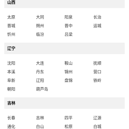
太原
大同
阳泉
长治
晋城
朔州
晋中
运城
忻州
临汾
吕梁
辽宁
沈阳
大连
鞍山
抚顺
本溪
丹东
锦州
营口
阜新
辽阳
盘锦
铁岭
朝阳
葫芦岛
吉林
长春
吉林
四平
辽源
通化
白山
松原
白城
延边朝鲜族自治州