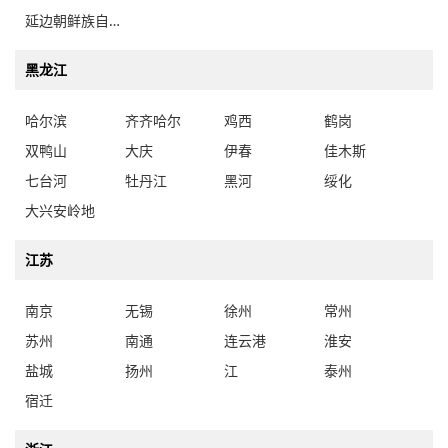
黑龙江
哈尔滨
齐齐哈尔
鸡西
鹤岗
双鸭山
大庆
伊春
佳木斯
七台河
牡丹江
黑河
绥化
大兴安岭地
江苏
南京
无锡
徐州
常州
苏州
南通
连云港
淮安
盐城
扬州
江
泰州
宿迁
浙江