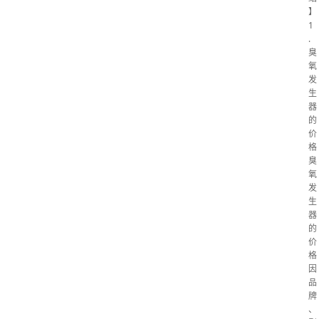
】
1
.
臭
氧
发
生
器
的
价
格
臭
氧
发
生
器
的
价
格
因
品
牌
、