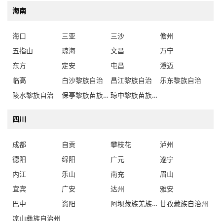
海口
三亚
三沙
儋州
五指山
琼海
文昌
万宁
东方
定安
屯昌
澄迈
临高
白沙黎族自治
昌江黎族自治
乐东黎族自治
陵水黎族自治
保亭黎族苗族自治
琼中黎族苗族自治
四川
成都
自贡
攀枝花
泸州
德阳
绵阳
广元
遂宁
内江
乐山
南充
眉山
宜宾
广安
达州
雅安
巴中
资阳
阿坝藏族羌族自治州
甘孜藏族自治州
凉山彝族自治州
贵州