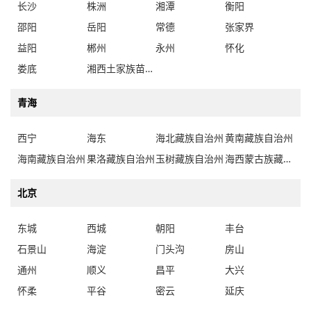
益阳
郴州
永州
怀化
娄底
湘西土家族苗族自治州
青海
西宁
海东
海北藏族自治州
黄南藏族自治州
海南藏族自治州
果洛藏族自治州
玉树藏族自治州
海西蒙古族藏族自治州
北京
东城
西城
朝阳
丰台
石景山
海淀
门头沟
房山
通州
顺义
昌平
大兴
怀柔
平谷
密云
延庆
天津