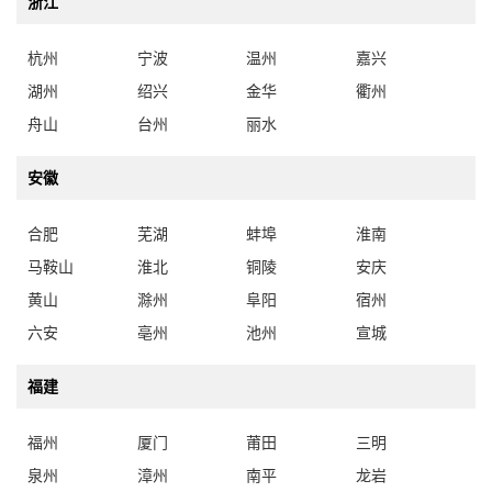
杭州
宁波
温州
嘉兴
湖州
绍兴
金华
衢州
舟山
台州
丽水
安徽
合肥
芜湖
蚌埠
淮南
马鞍山
淮北
铜陵
安庆
黄山
滁州
阜阳
宿州
六安
亳州
池州
宣城
福建
福州
厦门
莆田
三明
泉州
漳州
南平
龙岩
宁德