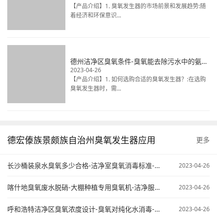
着经济和环保意识...
德州洁净区臭氧条件-臭氧能去除污水中的氨氮不-臭氧在污水处理中的应用
2023-04-26
【产品介绍】1. 如何选购合适的臭氧发生器？:在选购
臭氧发生器时，需...
德宏傣族景颇族自治州臭氧发生器应用
更多
长沙桶装泉水臭氧多少合格-洁净室臭氧消毒标准-臭氧污水处理原来
2023-04-26
喀什地臭氧废水脱硝-大棚种植专用臭氧机-洁净服臭氧灭菌
2023-04-26
呼和浩特洁净区臭氧浓度设计-臭氧对纯化水消毒-臭氧纯水杀菌
2023-04-26
合肥臭氧杀菌食品-污水中臭氧去除甲醇-草莓大棚臭氧使用
2023-04-26