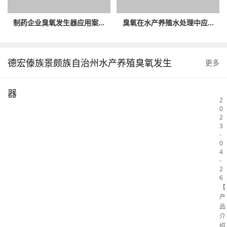
制药企业臭氧发生器应用案...
臭氧在水产养殖水处理中应...
德宏傣族景颇族自治州水产养殖臭氧发生
更多
武
器
2
0
2
3
-
0
4
-
2
6
【
产
品
介
绍