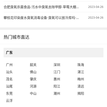
攀枝花印染废水臭氧消毒设备-臭氧可以放冷库吗-桶装水臭氧处理
2023-04-26
热门城市直达
广东
广州
韶关
深圳
珠海
汕头
佛山
江门
湛江
茂名
肇庆
惠州
梅州
汕尾
河源
阳江
清远
东莞
中山
潮州
揭阳
云浮
海南